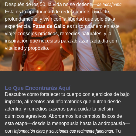
se transforma
Después de los 50, la vida no se detiene—
.
Esta es tu oportunidad de redescubrirte, cuidarte
profundamente, y vivir con la libertad que solo da la
experiencia.
Patas de Gallo
es tu compañero en este
viaje: consejos prácticos, remedios naturales, y la
inspiración que necesitas para abrazar cada día con
vitalidad y propósito.
Lo Que Encontrarás Aquí
Descubre cómo fortalecer tu cuerpo con ejercicios de bajo
impacto, alimentos antiinflamatorios que nutren desde
adentro, y remedios caseros para cuidar tu piel sin
químicos agresivos. Abordamos los cambios físicos de
esta etapa—desde la menopausia hasta la andropausia—
información clara y soluciones que realmente funcionan
con
. Tu