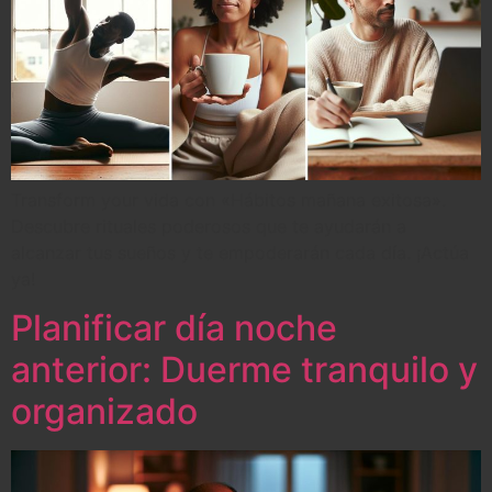
Transform your vida con «Hábitos mañana exitosa».
Descubre rituales poderosos que te ayudarán a
alcanzar tus sueños y te empoderarán cada día. ¡Actúa
ya!
Planificar día noche
anterior: Duerme tranquilo y
organizado