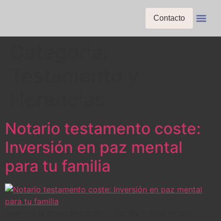
Contacto
Bienestar Mental
Crisis Y Transiciones Vital
Envejecimien
Planificación Y 
Relaciones Y Amor
Salud Femenina Ma
Salud Masculina Ma
Salud Y Bienestar Físico
Vivienda Y Opc
Categoría:
Testamento y
Herencias
Notario testamento coste:
Inversión en paz mental
para tu familia
Asegura la tranquilidad de tu familia con el notario