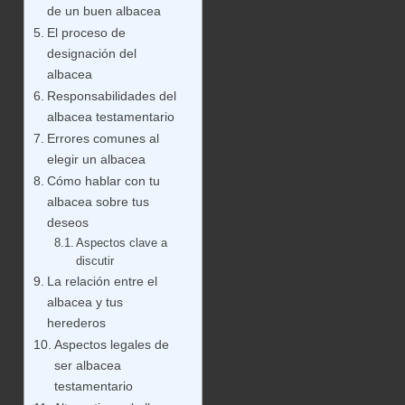
de un buen albacea
El proceso de
designación del
albacea
Responsabilidades del
albacea testamentario
Errores comunes al
elegir un albacea
Cómo hablar con tu
albacea sobre tus
deseos
Aspectos clave a
discutir
La relación entre el
albacea y tus
herederos
Aspectos legales de
ser albacea
testamentario