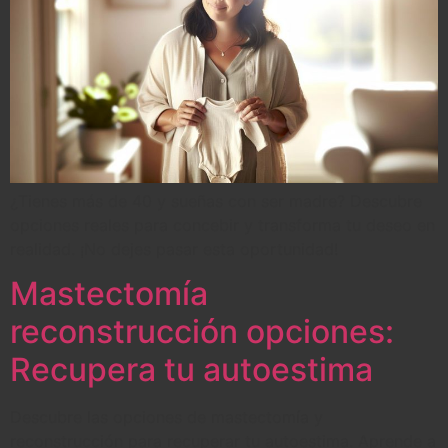
¿Tienes más de 40 y sueñas con ser madre? Descubre
opciones reales para concebir y transforma tu deseo en
realidad. ¡No dejes pasar esta oportunidad!
Mastectomía
reconstrucción opciones:
Recupera tu autoestima
Descubre las opciones de mastectomía y
reconstrucción para recuperar tu autoestima. Aprende a