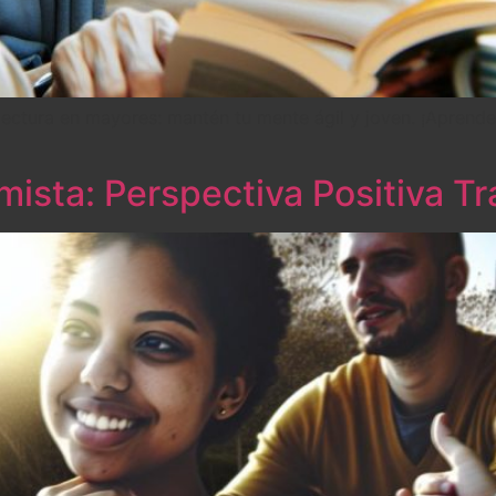
lectura en mayores: mantén tu mente ágil y joven. ¡Aprende
ista: Perspectiva Positiva T