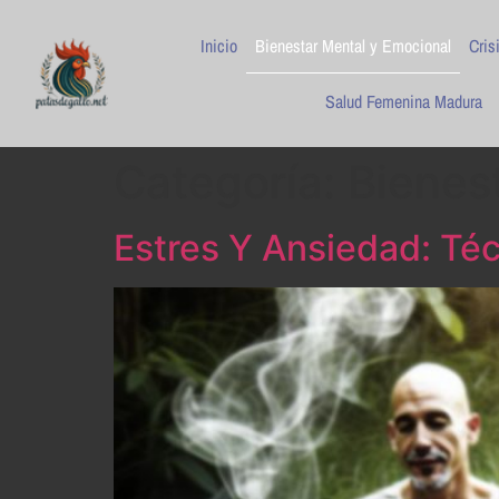
Inicio
Bienestar Mental y Emocional
Cris
Salud Femenina Madura
Categoría:
Bienes
Estres Y Ansiedad: Téc