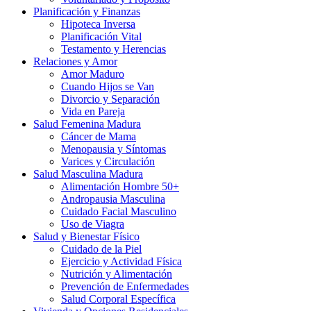
Planificación y Finanzas
Hipoteca Inversa
Planificación Vital
Testamento y Herencias
Relaciones y Amor
Amor Maduro
Cuando Hijos se Van
Divorcio y Separación
Vida en Pareja
Salud Femenina Madura
Cáncer de Mama
Menopausia y Síntomas
Varices y Circulación
Salud Masculina Madura
Alimentación Hombre 50+
Andropausia Masculina
Cuidado Facial Masculino
Uso de Viagra
Salud y Bienestar Físico
Cuidado de la Piel
Ejercicio y Actividad Física
Nutrición y Alimentación
Prevención de Enfermedades
Salud Corporal Específica