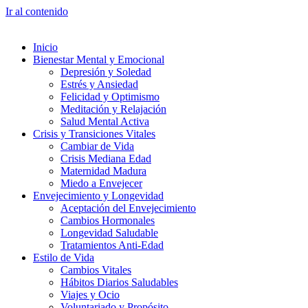
Ir al contenido
Inicio
Bienestar Mental y Emocional
Depresión y Soledad
Estrés y Ansiedad
Felicidad y Optimismo
Meditación y Relajación
Salud Mental Activa
Crisis y Transiciones Vitales
Cambiar de Vida
Crisis Mediana Edad
Maternidad Madura
Miedo a Envejecer
Envejecimiento y Longevidad
Aceptación del Envejecimiento
Cambios Hormonales
Longevidad Saludable
Tratamientos Anti-Edad
Estilo de Vida
Cambios Vitales
Hábitos Diarios Saludables
Viajes y Ocio
Voluntariado y Propósito