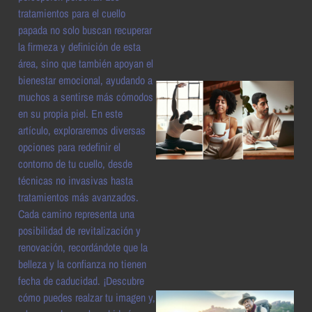
a
tratamientos para el cuello
papada no solo buscan recuperar
la firmeza y definición de esta
área, sino que también apoyan el
bienestar emocional, ayudando a
muchos a sentirse más cómodos
en su propia piel. En este
artículo, exploraremos diversas
opciones para redefinir el
contorno de tu cuello, desde
técnicas no invasivas hasta
tratamientos más avanzados.
a
Cada camino representa una
posibilidad de revitalización y
renovación, recordándote que la
belleza y la confianza no tienen
fecha de caducidad. ¡Descubre
cómo puedes realzar tu imagen y,