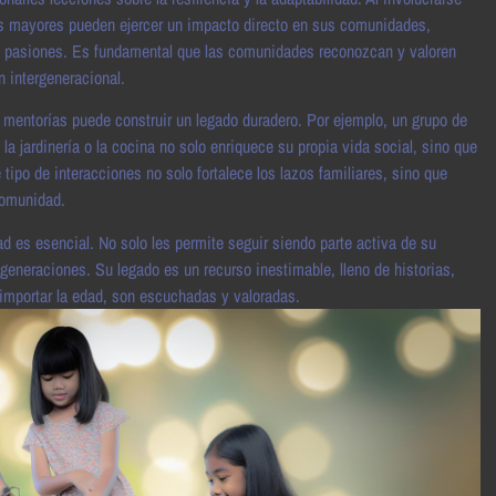
los mayores pueden ejercer un impacto directo en sus comunidades,
as pasiones. Es fundamental que las comunidades reconozcan y valoren
 intergeneracional.
 mentorías puede construir un legado duradero. Por ejemplo, un grupo de
 jardinería o la cocina no solo enriquece su propia vida social, sino que
tipo de interacciones no solo fortalece los lazos familiares, sino que
comunidad.
d es esencial. No solo les permite seguir siendo parte activa de su
 generaciones. Su legado es un recurso inestimable, lleno de historias,
n importar la edad, son escuchadas y valoradas.