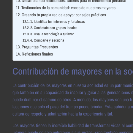
Desarrollando habilidades: talleres para el crecimiento personal
Testimonios de la comunidad: voces de nuestros mayores
Creando tu propia red de apoyo: consejos prácticos
1. Identifica tus intereses y fortalezas
2. Conéctate con grupos locales
3. Usa la tecnología a tu favor
4. Comparte y escucha
Preguntas Frecuentes
Reflexiones finales
Contribución de mayores en la soc
La contribución de los mayores en nuestra sociedad es un patrimonio 
que también en su capacidad de inspirar y guiar a las generaciones 
puede iluminar el camino de otros. A menudo, los mayores son una f
lecciones que solo el paso del tiempo puede brindar. Esta sabiduría
cultura de respeto y admiración hacia la experiencia vital.
Los mayores tienen la increíble habilidad de transformar vidas al com
infancia puede no solo entretener a sus nietos, sino también proporcio