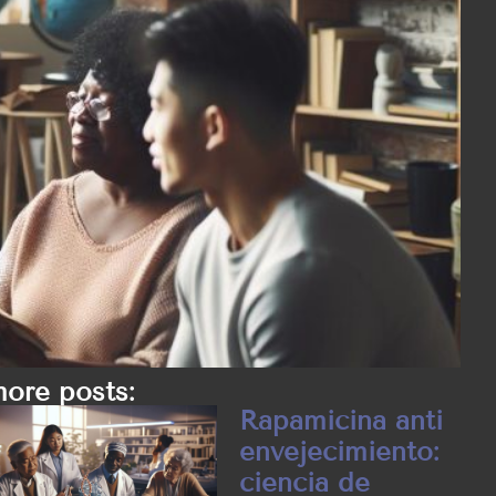
ore posts:
Rapamicina anti
envejecimiento:
ciencia de