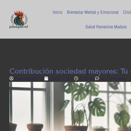
Inicio
Bienestar Mental y Emocional
Cris
Salud Femenina Madura
Contribución sociedad mayores: Tu e
PatasdeGallo .net
marzo 3, 2026
11:00 pm
No Comments