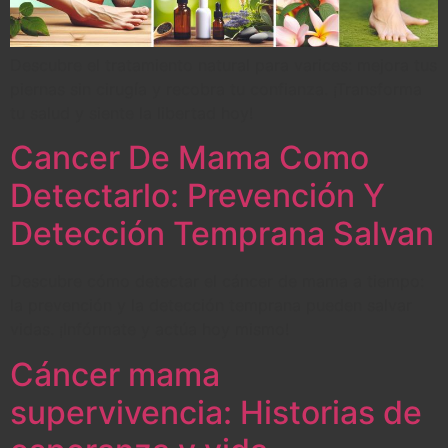
Descubre el tratamiento natural para varices: mejora tus
piernas sin cirugía y recobra tu confianza. ¡Transforma
tu salud y siente la libertad hoy!
Cancer De Mama Como
Detectarlo: Prevención Y
Detección Temprana Salvan
Descubre cómo detectar el cáncer de mama a tiempo:
la prevención y la detección temprana pueden salvar
vidas. ¡Infórmate y actúa hoy mismo!
Cáncer mama
supervivencia: Historias de