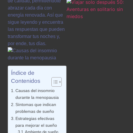
de calidad, permitiéndote
abrazar cada día con
energía renovada. Así que
sigue leyendo y encuentra
las respuestas que pueden
transformar tus noches y,
por ende, tus días.
Índice de
Contenidos
Causas del insomnio
durante la menopausia
Síntomas que indican
problemas de sueño
Estrategias efectivas
para mejorar el sueño
Ambiente de sueño