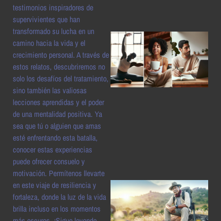
testimonios inspiradores de
supervivientes que han
transformado su lucha en un
camino hacia la vida y el
crecimiento personal. A través de
estos relatos, descubriremos no
solo los desafíos del tratamiento,
sino también las valiosas
lecciones aprendidas y el poder
de una mentalidad positiva. Ya
a
sea que tú o alguien que amas
esté enfrentando esta batalla,
conocer estas experiencias
puede ofrecer consuelo y
motivación. Permítenos llevarte
en este viaje de resiliencia y
fortaleza, donde la luz de la vida
brilla incluso en los momentos
más oscuros. ¡Sigue leyendo