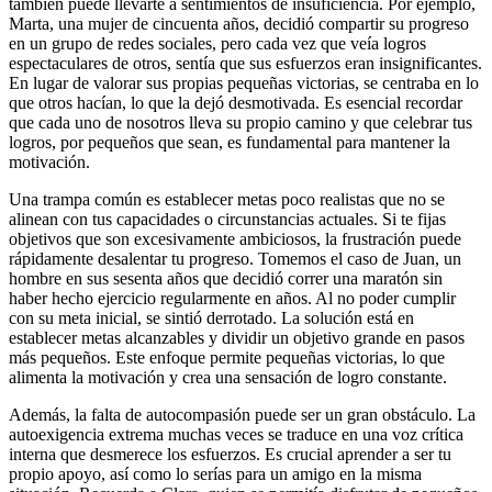
también puede llevarte a sentimientos de insuficiencia. Por ejemplo,
Marta, una mujer de cincuenta años, decidió compartir su progreso
en un grupo de redes sociales, pero cada vez que veía logros
espectaculares de otros, sentía que sus esfuerzos eran insignificantes.
En lugar de valorar sus propias pequeñas victorias, se centraba en lo
que otros hacían, lo que la dejó desmotivada. Es esencial recordar
que cada uno de nosotros lleva su propio camino y que celebrar tus
logros, por pequeños que sean, es fundamental para mantener la
motivación.
Una trampa común es establecer metas poco realistas que no se
alinean con tus capacidades o circunstancias actuales. Si te fijas
objetivos que son excesivamente ambiciosos, la frustración puede
rápidamente desalentar tu progreso. Tomemos el caso de Juan, un
hombre en sus sesenta años que decidió correr una maratón sin
haber hecho ejercicio regularmente en años. Al no poder cumplir
con su meta inicial, se sintió derrotado. La solución está en
establecer metas alcanzables y dividir un objetivo grande en pasos
más pequeños. Este enfoque permite pequeñas victorias, lo que
alimenta la motivación y crea una sensación de logro constante.
Además, la falta de autocompasión puede ser un gran obstáculo. La
autoexigencia extrema muchas veces se traduce en una voz crítica
interna que desmerece los esfuerzos. Es crucial aprender a ser tu
propio apoyo, así como lo serías para un amigo en la misma