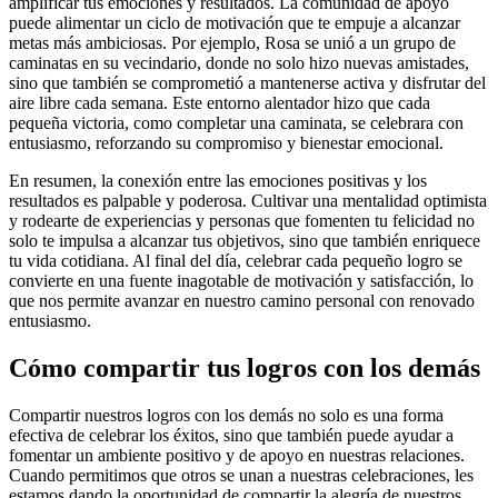
amplificar tus emociones y resultados. La comunidad de apoyo
puede alimentar un ciclo de motivación que te empuje a alcanzar
metas más ambiciosas. Por ejemplo, Rosa se unió a un grupo de
caminatas en su vecindario, donde no solo hizo nuevas amistades,
sino que también se comprometió a mantenerse activa y disfrutar del
aire libre cada semana. Este entorno alentador hizo que cada
pequeña victoria, como completar una caminata, se celebrara con
entusiasmo, reforzando su compromiso y bienestar emocional.
En resumen, la conexión entre las emociones positivas y los
resultados es palpable y poderosa. Cultivar una mentalidad optimista
y rodearte de experiencias y personas que fomenten tu felicidad no
solo te impulsa a alcanzar tus objetivos, sino que también enriquece
tu vida cotidiana. Al final del día, celebrar cada pequeño logro se
convierte en una fuente inagotable de motivación y satisfacción, lo
que nos permite avanzar en nuestro camino personal con renovado
entusiasmo.
Cómo compartir tus logros con los demás
Compartir nuestros logros con los demás no solo es una forma
efectiva de celebrar los éxitos, sino que también puede ayudar a
fomentar un ambiente positivo y de apoyo en nuestras relaciones.
Cuando permitimos que otros se unan a nuestras celebraciones, les
estamos dando la oportunidad de compartir la alegría de nuestros