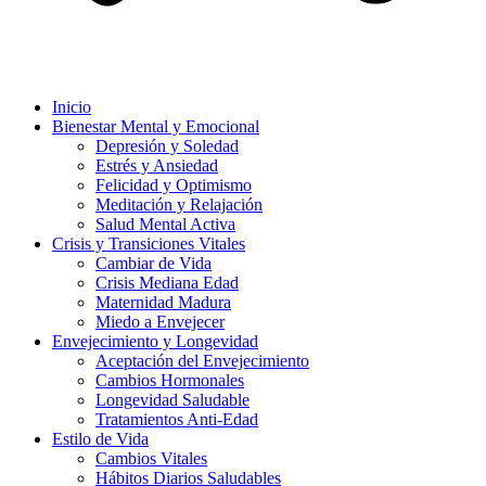
Inicio
Bienestar Mental y Emocional
Depresión y Soledad
Estrés y Ansiedad
Felicidad y Optimismo
Meditación y Relajación
Salud Mental Activa
Crisis y Transiciones Vitales
Cambiar de Vida
Crisis Mediana Edad
Maternidad Madura
Miedo a Envejecer
Envejecimiento y Longevidad
Aceptación del Envejecimiento
Cambios Hormonales
Longevidad Saludable
Tratamientos Anti-Edad
Estilo de Vida
Cambios Vitales
Hábitos Diarios Saludables