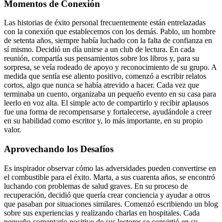
Momentos de Conexión
Las historias de éxito personal frecuentemente están entrelazadas
con la conexión que establecemos con los demás. Pablo, un hombre
de setenta años, siempre había luchado con la falta de confianza en
sí mismo. Decidió un día unirse a un club de lectura. En cada
reunión, compartía sus pensamientos sobre los libros y, para su
sorpresa, se veía rodeado de apoyo y reconocimiento de su grupo. A
medida que sentía ese aliento positivo, comenzó a escribir relatos
cortos, algo que nunca se había atrevido a hacer. Cada vez que
terminaba un cuento, organizaba un pequeño evento en su casa para
leerlo en voz alta. El simple acto de compartirlo y recibir aplausos
fue una forma de recompensarse y fortalecerse, ayudándole a creer
en su habilidad como escritor y, lo más importante, en su propio
valor.
Aprovechando los Desafíos
Es inspirador observar cómo las adversidades pueden convertirse en
el combustible para el éxito. Marta, a sus cuarenta años, se encontró
luchando con problemas de salud graves. En su proceso de
recuperación, decidió que quería crear conciencia y ayudar a otros
que pasaban por situaciones similares. Comenzó escribiendo un blog
sobre sus experiencias y realizando charlas en hospitales. Cada
pequeño comentario positivo de sus lectores se convirtió en su