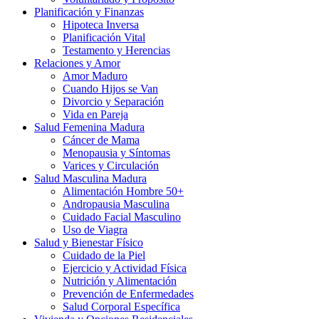
Planificación y Finanzas
Hipoteca Inversa
Planificación Vital
Testamento y Herencias
Relaciones y Amor
Amor Maduro
Cuando Hijos se Van
Divorcio y Separación
Vida en Pareja
Salud Femenina Madura
Cáncer de Mama
Menopausia y Síntomas
Varices y Circulación
Salud Masculina Madura
Alimentación Hombre 50+
Andropausia Masculina
Cuidado Facial Masculino
Uso de Viagra
Salud y Bienestar Físico
Cuidado de la Piel
Ejercicio y Actividad Física
Nutrición y Alimentación
Prevención de Enfermedades
Salud Corporal Específica