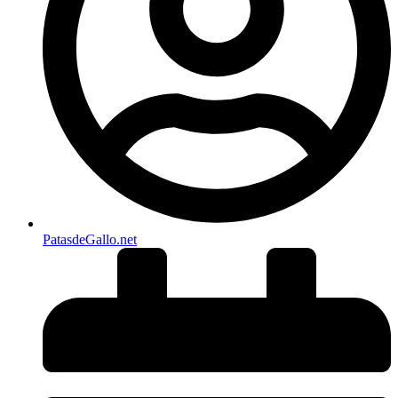
PatasdeGallo .net