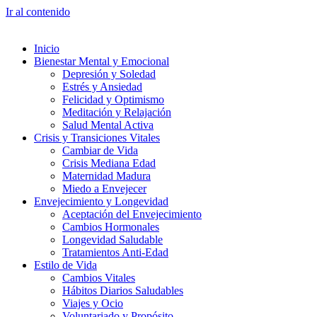
Ir al contenido
Inicio
Bienestar Mental y Emocional
Depresión y Soledad
Estrés y Ansiedad
Felicidad y Optimismo
Meditación y Relajación
Salud Mental Activa
Crisis y Transiciones Vitales
Cambiar de Vida
Crisis Mediana Edad
Maternidad Madura
Miedo a Envejecer
Envejecimiento y Longevidad
Aceptación del Envejecimiento
Cambios Hormonales
Longevidad Saludable
Tratamientos Anti-Edad
Estilo de Vida
Cambios Vitales
Hábitos Diarios Saludables
Viajes y Ocio
Voluntariado y Propósito