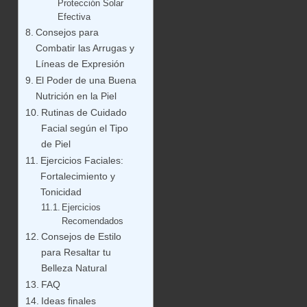
Protección Solar
Efectiva
Consejos para
Combatir las Arrugas y
Líneas de Expresión
El Poder de una Buena
Nutrición en la Piel
Rutinas de Cuidado
Facial según el Tipo
de Piel
Ejercicios Faciales:
Fortalecimiento y
Tonicidad
Ejercicios
Recomendados
Consejos de Estilo
para Resaltar tu
Belleza Natural
FAQ
Ideas finales