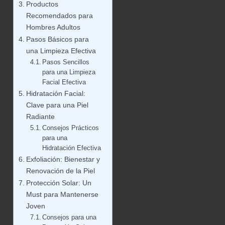
Productos
Recomendados para
Hombres Adultos
Pasos Básicos para
una Limpieza Efectiva
Pasos Sencillos
para una Limpieza
Facial Efectiva
Hidratación Facial:
Clave para una Piel
Radiante
Consejos Prácticos
para una
Hidratación Efectiva
Exfoliación: Bienestar y
Renovación de la Piel
Protección Solar: Un
Must para Mantenerse
Joven
Consejos para una