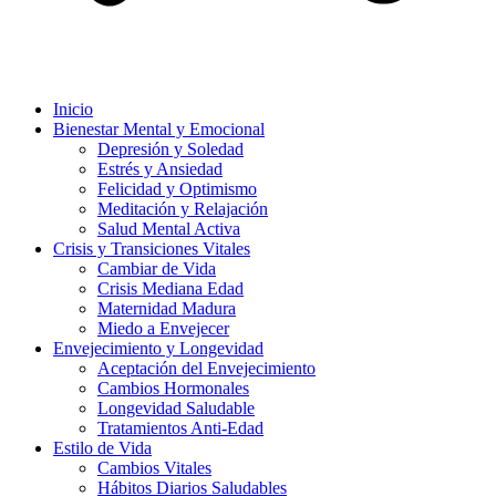
Inicio
Bienestar Mental y Emocional
Depresión y Soledad
Estrés y Ansiedad
Felicidad y Optimismo
Meditación y Relajación
Salud Mental Activa
Crisis y Transiciones Vitales
Cambiar de Vida
Crisis Mediana Edad
Maternidad Madura
Miedo a Envejecer
Envejecimiento y Longevidad
Aceptación del Envejecimiento
Cambios Hormonales
Longevidad Saludable
Tratamientos Anti-Edad
Estilo de Vida
Cambios Vitales
Hábitos Diarios Saludables