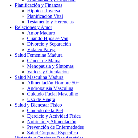
Planificación y Finanzas
Hipoteca Inversa
Planificación Vital
Testamento y Herencias
Relaciones y Amor
Amor Maduro
Cuando Hijos se Van
Divorcio y Separación
Vida en Pareja
Salud Femenina Madura
Cáncer de Mama
Menopausia y Síntomas
Varices y Circulación
Salud Masculina Madura
Alimentación Hombre 50+
Andropausia Masculina
Cuidado Facial Masculino
Uso de Viagra
Salud y Bienestar Físico
Cuidado de la Piel
Ejercicio y Actividad Física
Nutrición y Alimentación
Prevención de Enfermedades
Salud Corporal Específica