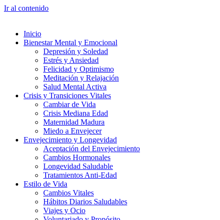
Ir al contenido
Inicio
Bienestar Mental y Emocional
Depresión y Soledad
Estrés y Ansiedad
Felicidad y Optimismo
Meditación y Relajación
Salud Mental Activa
Crisis y Transiciones Vitales
Cambiar de Vida
Crisis Mediana Edad
Maternidad Madura
Miedo a Envejecer
Envejecimiento y Longevidad
Aceptación del Envejecimiento
Cambios Hormonales
Longevidad Saludable
Tratamientos Anti-Edad
Estilo de Vida
Cambios Vitales
Hábitos Diarios Saludables
Viajes y Ocio
Voluntariado y Propósito