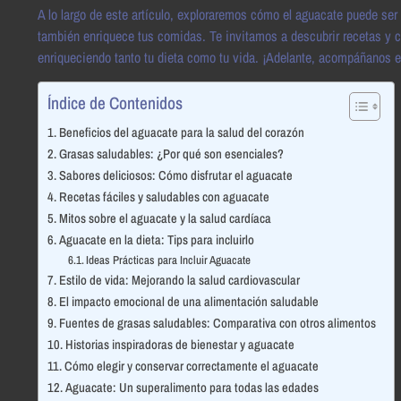
A lo largo de este artículo, exploraremos cómo el aguacate puede ser 
también enriquece tus comidas. Te invitamos a descubrir recetas y con
enriqueciendo tanto tu dieta como tu vida. ¡Adelante, acompáñanos e
Índice de Contenidos
Beneficios del aguacate para la salud del corazón
Grasas saludables: ¿Por qué son esenciales?
Sabores deliciosos: Cómo disfrutar el aguacate
Recetas fáciles y saludables con aguacate
Mitos sobre el aguacate y la salud cardíaca
Aguacate en la dieta: Tips para incluirlo
Ideas Prácticas para Incluir Aguacate
Estilo de vida: Mejorando la salud cardiovascular
El impacto emocional de una alimentación saludable
Fuentes de grasas saludables: Comparativa con otros alimentos
Historias inspiradoras de bienestar y aguacate
Cómo elegir y conservar correctamente el aguacate
Aguacate: Un superalimento para todas las edades