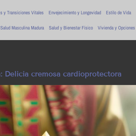
is y Transiciones Vitales
Envejecimiento y Longevidad
Estilo de Vida
Salud Masculina Madura
Salud y Bienestar Físico
Vivienda y Opciones
: Delicia cremosa cardioprotectora