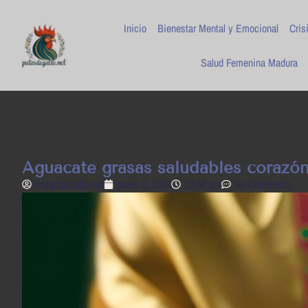
Inicio
Bienestar Mental y Emocional
Cris
Salud Femenina Madura
Aguacate grasas saludables corazón
PatasdeGallo .net
enero 3, 2025
12:50 am
No Comments