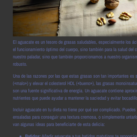
El aguacate es un tesoro de grasas saludables, especialmente los á
el funcionamiento óptimo del cuerpo, sino también para la salud del c
nuestro paladar, sino que también proporcionamos a nuestro organism
robusto.
Una de las razones por las que estas grasas son tan importantes es su c
(«malo») y elevar el colesterol HDL («bueno»), las grasas monoinsa
son una fuente significativa de energía. Un aguacate contiene aprox
nutrientes que puede ayudar a mantener la saciedad y evitar bocadill
Incluir aguacate en tu dieta no tiene por qué ser complicado. Puedes
ensaladas para conseguir una textura cremosa, o simplemente untarlo
van algunas ideas para beneficiarte de esta delicia:
Batidos:
Añadir aguacate a tus batidos matutinos te proporcio