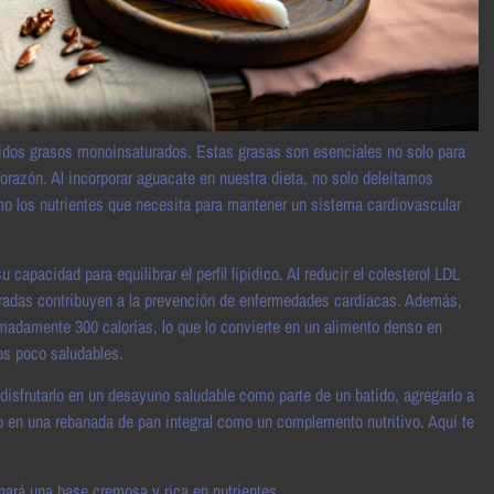
cidos grasos monoinsaturados. Estas grasas son esenciales no solo para
orazón. Al incorporar aguacate en nuestra dieta, no solo deleitamos
o los nutrientes que necesita para mantener un sistema cardiovascular
apacidad para equilibrar el perfil lipídico. Al reducir el colesterol LDL
turadas contribuyen a la prevención de enfermedades cardíacas. Además,
imadamente 300 calorías, lo que lo convierte en un alimento denso en
os poco saludables.
 disfrutarlo en un desayuno saludable como parte de un batido, agregarlo a
 en una rebanada de pan integral como un complemento nutritivo. Aquí te
nará una base cremosa y rica en nutrientes.