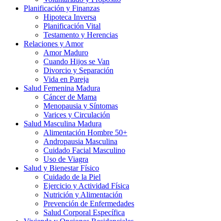
Planificación y Finanzas
Hipoteca Inversa
Planificación Vital
Testamento y Herencias
Relaciones y Amor
Amor Maduro
Cuando Hijos se Van
Divorcio y Separación
Vida en Pareja
Salud Femenina Madura
Cáncer de Mama
Menopausia y Síntomas
Varices y Circulación
Salud Masculina Madura
Alimentación Hombre 50+
Andropausia Masculina
Cuidado Facial Masculino
Uso de Viagra
Salud y Bienestar Físico
Cuidado de la Piel
Ejercicio y Actividad Física
Nutrición y Alimentación
Prevención de Enfermedades
Salud Corporal Específica