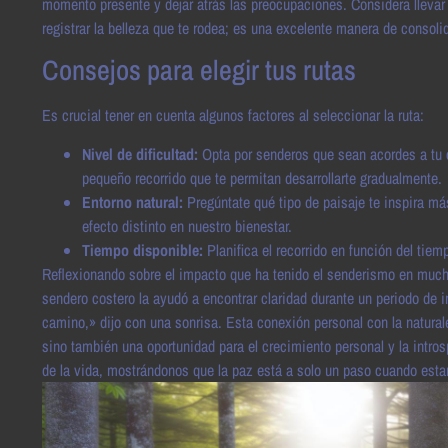
momento presente y dejar atrás las preocupaciones. Considera llevar
registrar la belleza que te rodea; es una excelente manera de consolid
Consejos para elegir tus rutas
Es crucial tener en cuenta algunos factores al seleccionar la ruta:
Nivel de dificultad:
Opta por senderos que sean acordes a tu co
pequeño recorrido que te permitan desarrollarte gradualmente.
Entorno natural:
Pregúntate qué tipo de paisaje te inspira m
efecto distinto en nuestro bienestar.
Tiempo disponible:
Planifica el recorrido en función del tie
Reflexionando sobre el impacto que ha tenido el senderismo en muc
sendero costero la ayudó a encontrar claridad durante un periodo de
camino,» dijo con una sonrisa. Esta conexión personal con la natural
sino también una oportunidad para el crecimiento personal y la intro
de la vida, mostrándonos que la paz está a solo un paso cuando estam