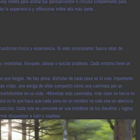
 una libreta para anotar tus pensamientos o incluso simplemente para
ar la experiencia y reflexionar sobre ella más tarde.
ndición física y experiencia. Si eres principiante, busca rutas de
ás: montañas, bosques, playas o quizás praderas. Cada entorno tiene un
mpo que tengas. No hay prisa; disfrutar de cada paso es lo más importante.
has vidas, una amiga de años compartió cómo una caminata por un
 incertidumbre en su vida. «Mientras más caminaba, más claro se hacía mi
eza es lo que hace que cada paso en un sendero no solo sea un ejercicio,
spección. Cada ruta se convierte en una metáfora de los desafíos y logros
os dispuestos a salir y explorar.