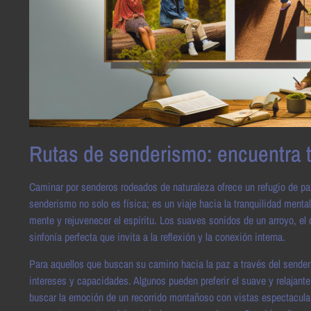
Rutas de senderismo: encuentra t
Caminar por senderos rodeados de naturaleza ofrece un refugio de p
senderismo no solo es física; es un viaje hacia la tranquilidad menta
mente y rejuvenecer el espíritu. Los suaves sonidos de un arroyo, el c
sinfonía perfecta que invita a la reflexión y la conexión interna.
Para aquellos que buscan su camino hacia la paz a través del sende
intereses y capacidades. Algunos pueden preferir el suave y relajant
buscar la emoción de un recorrido montañoso con vistas espectaculare