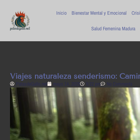
Inicio
Bienestar Mental y Emocional
Cris
Salud Femenina Madura
Viajes naturaleza senderismo: Camin
PatasdeGallo .net
mayo 14, 2025
9:22 pm
No Comments