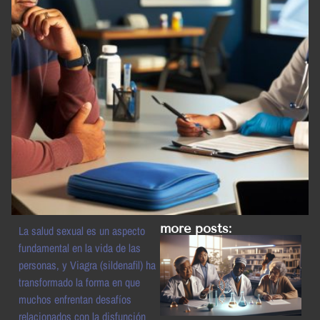
more posts:
La salud sexual es un aspecto
fundamental en la vida de las
personas, y Viagra (sildenafil) ha
transformado la forma en que
muchos enfrentan desafíos
relacionados con la disfunción