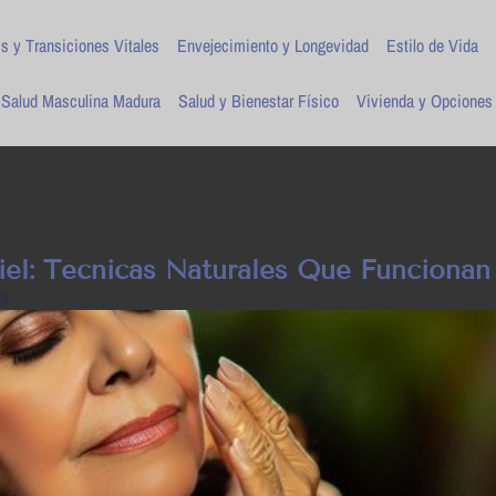
is y Transiciones Vitales
Envejecimiento y Longevidad
Estilo de Vida
Salud Masculina Madura
Salud y Bienestar Físico
Vivienda y Opciones
iel: Técnicas Naturales Que Funcionan
ts