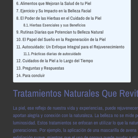
Alimentos que Mejoran la Salud de tu Piel
Ejercicio y Su Impacto en la Belleza Facial
El Poder de las Hierbas en el Cuidado de la Piel
Hierbas Esenciales y sus Beneficios
Rutinas Diarias que Potencian tu Belleza Natural
El Papel del Sueño en la Regeneración de la Piel
Autocuidado: Un Enfoque Integral para el Rejuvenecimiento
Prácticas diarias de autocuidado
Cuidados de la Piel a lo Largo del Tiempo
Preguntas y Respuestas
Para concluir
Tratamientos Naturales Que Revit
La piel, ese reflejo de nuestra vida y experiencias, puede rejuvenece
aportan alegría y conexión con la naturaleza. La belleza no se mide p
luminosidad. Estos tratamientos se enfocan en utilizar lo que la natu
generaciones. Por ejemplo, la aplicación de una mascarilla de avena p
exfoliación suave, mientras que el uso de papaya puede ayudar a eli