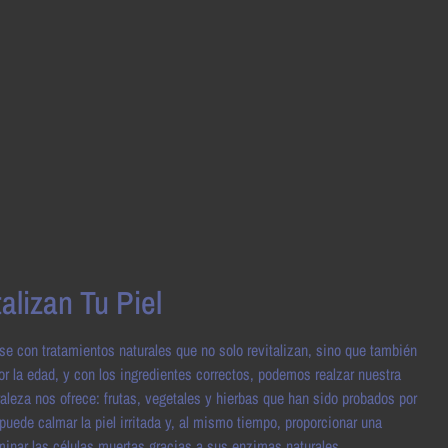
alizan Tu Piel
rse con tratamientos naturales que no solo revitalizan, sino que también
or la edad, y con los ingredientes correctos, podemos realzar nuestra
raleza nos ofrece: frutas, vegetales y hierbas que han sido probados por
uede calmar la piel irritada y, al mismo tiempo, proporcionar una
minar las células muertas gracias a sus enzimas naturales.