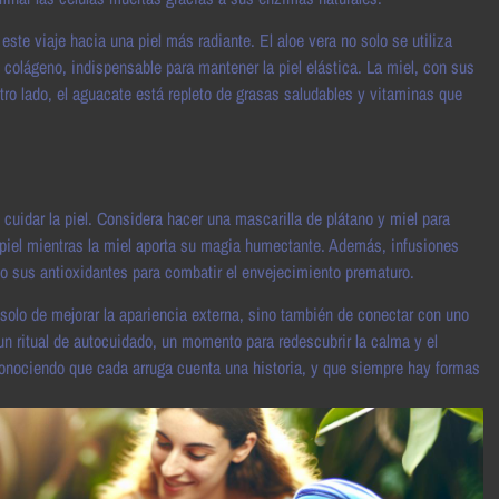
este viaje hacia una piel más radiante. El aloe vera no solo se utiliza
colágeno, indispensable para mantener la piel elástica. La miel, con sus
ro lado, el aguacate está repleto de grasas saludables y vitaminas que
 cuidar la piel. Considera hacer una mascarilla de plátano y miel para
la piel mientras la miel aporta su magia humectante. Además, infusiones
o sus antioxidantes para combatir el envejecimiento prematuro.
solo de mejorar la apariencia externa, sino también de conectar con uno
un ritual de autocuidado, un momento para redescubrir la calma y el
 reconociendo que cada arruga cuenta una historia, y que siempre hay formas