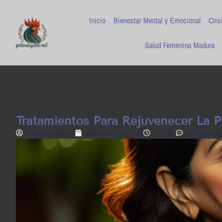
Inicio
Bienestar Mental y Emocional
Cris
Salud Femenina Madura
Tratamientos Para Rejuvenecer La P
PatasdeGallo .net
septiembre 14, 2025
8:57 am
No Commen