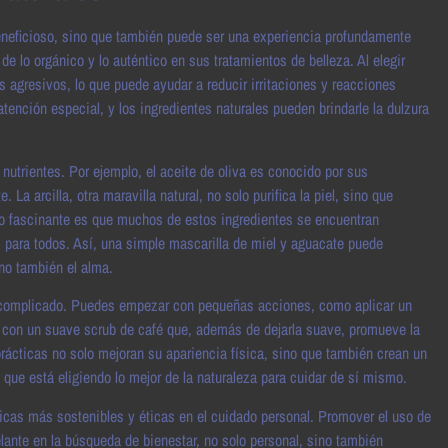
 beneficioso, sino que también puede ser una experiencia profundamente
 lo orgánico y lo auténtico en sus tratamientos de belleza. Al elegir
s agresivos, lo que puede ayudar a reducir irritaciones y reacciones
tención especial, y los ingredientes naturales pueden brindarle la dulzura
 nutrientes. Por ejemplo, el aceite de oliva es conocido por sus
a arcilla, otra maravilla natural, no solo purifica la piel, sino que
Lo fascinante es que muchos de estos ingredientes se encuentran
s para todos. Así, una simple mascarilla de miel y aguacate puede
ino también el alma.
ser complicado. Puedes empezar con pequeñas acciones, como aplicar un
arla con un suave scrub de café que, además de dejarla suave, promueve la
cticas no solo mejoran su apariencia física, sino que también crean un
 que está eligiendo lo mejor de la naturaleza para cuidar de sí mismo.
ticas más sostenibles y éticas en el cuidado personal. Promover el uso de
ante en la búsqueda de bienestar, no solo personal, sino también