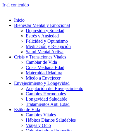
Ir al contenido
Inicio
Bienestar Mental y Emocional
Depresión y Soledad
Estrés y Ansiedad
Felicidad y Optimismo
Meditación y Relajación
Salud Mental Activa
Crisis y Transiciones Vitales
Cambiar de Vida
Crisis Mediana Edad
Maternidad Madura
Miedo a Envejecer
Envejecimiento y Longevidad
Aceptación del Envejecimiento
Cambios Hormonales
Longevidad Saludable
Tratamientos Anti-Edad
Estilo de Vida
Cambios Vitales
Hábitos Diarios Saludables
Viajes y Ocio
Voluntariado y Propósito