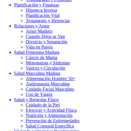
Planificación y Finanzas
Hipoteca Inversa
Planificación Vital
Testamento y Herencias
Relaciones y Amor
Amor Maduro
Cuando Hijos se Van
Divorcio y Separación
Vida en Pareja
Salud Femenina Madura
Cáncer de Mama
Menopausia y Síntomas
Varices y Circulación
Salud Masculina Madura
Alimentación Hombre 50+
Andropausia Masculina
Cuidado Facial Masculino
Uso de Viagra
Salud y Bienestar Físico
Cuidado de la Piel
Ejercicio y Actividad Física
Nutrición y Alimentación
Prevención de Enfermedades
Salud Corporal Específica