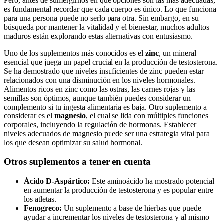
Pero, antes de sumergirnos en qué opciones son las más adecuadas,
es fundamental recordar que cada cuerpo es único. Lo que funciona
para una persona puede no serlo para otra. Sin embargo, en su
búsqueda por mantener la vitalidad y el bienestar, muchos adultos
maduros están explorando estas alternativas con entusiasmo.
Uno de los suplementos más conocidos es el
zinc
, un mineral
esencial que juega un papel crucial en la producción de testosterona.
Se ha demostrado que niveles insuficientes de zinc pueden estar
relacionados con una disminución en los niveles hormonales.
Alimentos ricos en zinc como las ostras, las carnes rojas y las
semillas son óptimos, aunque también puedes considerar un
complemento si tu ingesta alimentaria es baja. Otro suplemento a
considerar es el
magnesio
, el cual se lida con múltiples funciones
corporales, incluyendo la regulación de hormonas. Establecer
niveles adecuados de magnesio puede ser una estrategia vital para
los que desean optimizar su salud hormonal.
Otros suplementos a tener en cuenta
Ácido D-Aspártico:
Este aminoácido ha mostrado potencial
en aumentar la producción de testosterona y es popular entre
los atletas.
Fenogreco:
Un suplemento a base de hierbas que puede
ayudar a incrementar los niveles de testosterona y al mismo