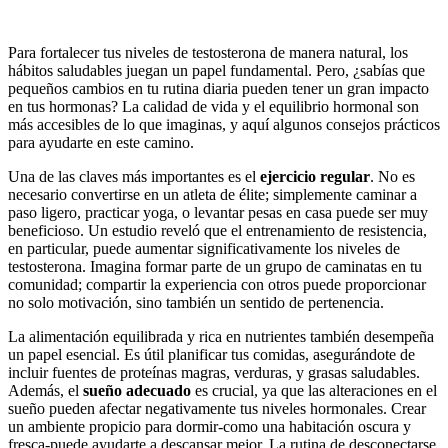
Para fortalecer tus niveles de testosterona de manera natural, los
hábitos saludables juegan un papel fundamental. Pero, ¿sabías que
pequeños cambios en tu rutina diaria pueden tener un gran impacto
en tus hormonas? La calidad de vida y el equilibrio hormonal son
más accesibles de lo que imaginas, y aquí algunos consejos prácticos
para ayudarte en este camino.
Una de las claves más importantes es el
ejercicio regular
. No es
necesario convertirse en un atleta de élite; simplemente caminar a
paso ligero, practicar yoga, o levantar pesas en casa puede ser muy
beneficioso. Un estudio reveló que el entrenamiento de resistencia,
en particular, puede aumentar significativamente los niveles de
testosterona. Imagina formar parte de un grupo de caminatas en tu
comunidad; compartir la experiencia con otros puede proporcionar
no solo motivación, sino también un sentido de pertenencia.
La alimentación equilibrada y rica en nutrientes también desempeña
un papel esencial. Es útil planificar tus comidas, asegurándote de
incluir fuentes de proteínas magras, verduras, y grasas saludables.
Además, el
sueño adecuado
es crucial, ya que las alteraciones en el
sueño pueden afectar negativamente tus niveles hormonales. Crear
un ambiente propicio para dormir-como una habitación oscura y
fresca-puede ayudarte a descansar mejor. La rutina de desconectarse