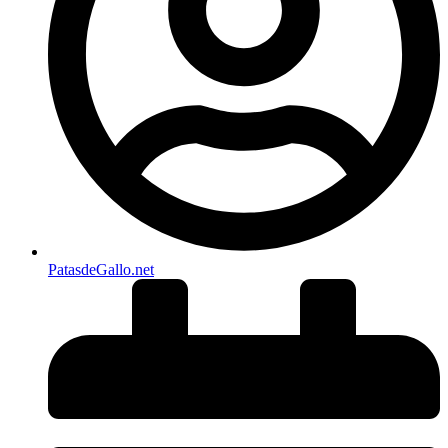
PatasdeGallo .net