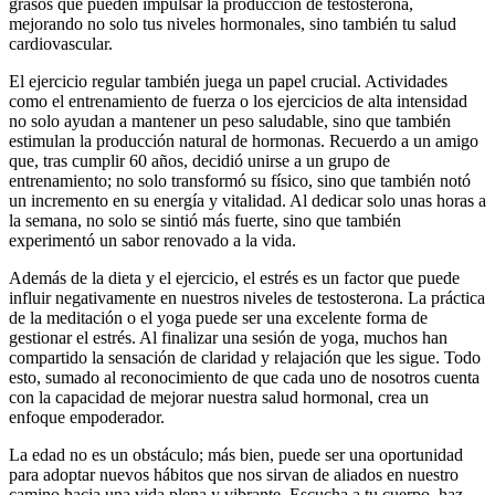
grasos que pueden impulsar la producción de testosterona,
mejorando no solo tus niveles hormonales, sino también tu salud
cardiovascular.
El ejercicio regular también juega un papel crucial. Actividades
como el entrenamiento de fuerza o los ejercicios de alta intensidad
no solo ayudan a mantener un peso saludable, sino que también
estimulan la producción natural de hormonas. Recuerdo a un amigo
que, tras cumplir 60 años, decidió unirse a un grupo de
entrenamiento; no solo transformó su físico, sino que también notó
un incremento en su energía y vitalidad. Al dedicar solo unas horas a
la semana, no solo se sintió más fuerte, sino que también
experimentó un sabor renovado a la vida.
Además de la dieta y el ejercicio, el estrés es un factor que puede
influir negativamente en nuestros niveles de testosterona. La práctica
de la meditación o el yoga puede ser una excelente forma de
gestionar el estrés. Al finalizar una sesión de yoga, muchos han
compartido la sensación de claridad y relajación que les sigue. Todo
esto, sumado al reconocimiento de que cada uno de nosotros cuenta
con la capacidad de mejorar nuestra salud hormonal, crea un
enfoque empoderador.
La edad no es un obstáculo; más bien, puede ser una oportunidad
para adoptar nuevos hábitos que nos sirvan de aliados en nuestro
camino hacia una vida plena y vibrante. Escucha a tu cuerpo, haz