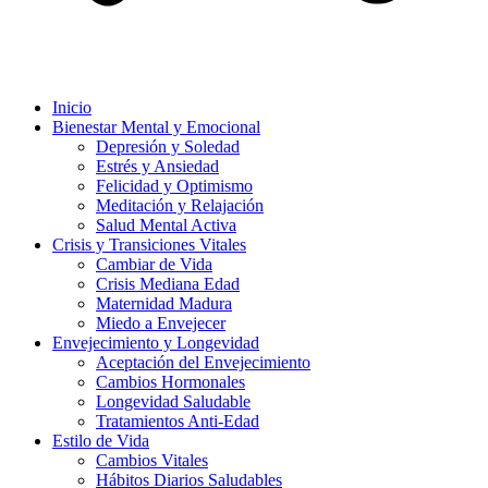
Inicio
Bienestar Mental y Emocional
Depresión y Soledad
Estrés y Ansiedad
Felicidad y Optimismo
Meditación y Relajación
Salud Mental Activa
Crisis y Transiciones Vitales
Cambiar de Vida
Crisis Mediana Edad
Maternidad Madura
Miedo a Envejecer
Envejecimiento y Longevidad
Aceptación del Envejecimiento
Cambios Hormonales
Longevidad Saludable
Tratamientos Anti-Edad
Estilo de Vida
Cambios Vitales
Hábitos Diarios Saludables