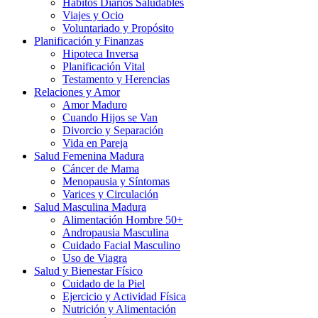
Hábitos Diarios Saludables
Viajes y Ocio
Voluntariado y Propósito
Planificación y Finanzas
Hipoteca Inversa
Planificación Vital
Testamento y Herencias
Relaciones y Amor
Amor Maduro
Cuando Hijos se Van
Divorcio y Separación
Vida en Pareja
Salud Femenina Madura
Cáncer de Mama
Menopausia y Síntomas
Varices y Circulación
Salud Masculina Madura
Alimentación Hombre 50+
Andropausia Masculina
Cuidado Facial Masculino
Uso de Viagra
Salud y Bienestar Físico
Cuidado de la Piel
Ejercicio y Actividad Física
Nutrición y Alimentación