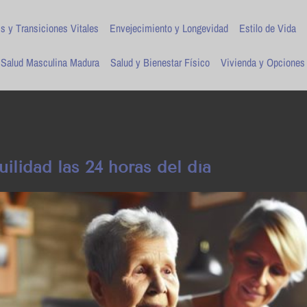
is y Transiciones Vitales
Envejecimiento y Longevidad
Estilo de Vida
Salud Masculina Madura
Salud y Bienestar Físico
Vivienda y Opciones
ilidad las 24 horas del día