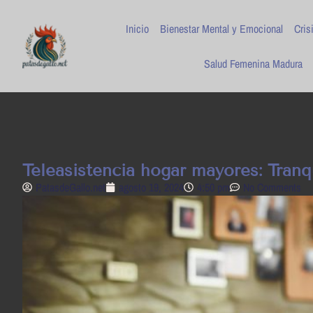
Inicio
Bienestar Mental y Emocional
Cris
Salud Femenina Madura
Teleasistencia hogar mayores: Tranqu
PatasdeGallo .net
agosto 19, 2024
4:50 pm
No Comments