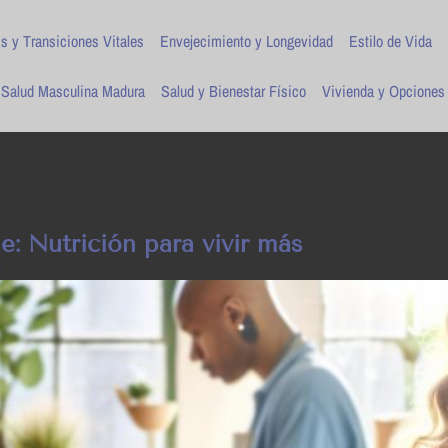
is y Transiciones Vitales
Envejecimiento y Longevidad
Estilo de Vida
Salud Masculina Madura
Salud y Bienestar Físico
Vivienda y Opciones
: Nutrición para vivir más
s