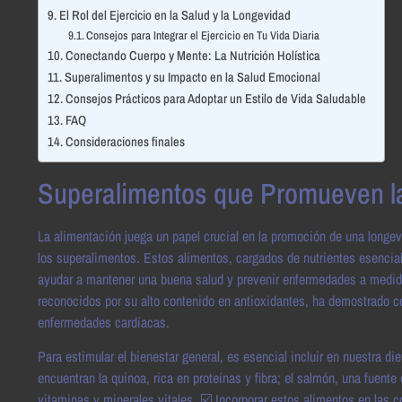
El Rol del Ejercicio en la Salud y la Longevidad
Consejos para Integrar el Ejercicio en Tu Vida Diaria
Conectando Cuerpo y Mente: La Nutrición Holística
Superalimentos y su Impacto en la Salud Emocional
Consejos Prácticos para Adoptar un Estilo de Vida Saludable
FAQ
Consideraciones finales
Superalimentos que Promueven l
La alimentación juega un papel crucial en la promoción de una longev
los superalimentos. Estos alimentos, cargados de nutrientes esencia
ayudar a mantener una buena salud y prevenir enfermedades a medid
reconocidos por su alto contenido en antioxidantes, ha demostrado co
enfermedades cardíacas.
Para estimular el bienestar general, es esencial incluir en nuestra 
encuentran la quinoa, rica en proteínas y fibra; el salmón, una fuent
vitaminas y minerales vitales. ☑️ Incorporar estos alimentos en las 