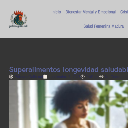
Inicio
Bienestar Mental y Emocional
Cris
Salud Femenina Madura
Superalimentos longevidad saludable
PatasdeGallo .net
septiembre 2, 2025
1:49 pm
No Comment