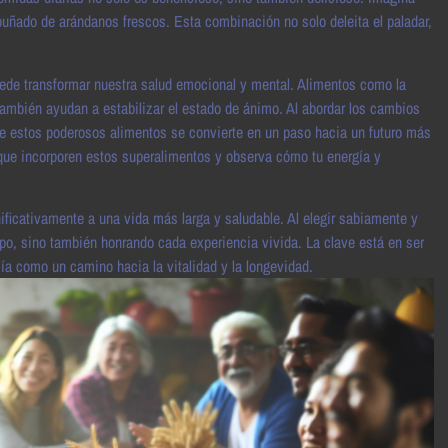
 puñado de arándanos frescos. Esta combinación no solo deleita el paladar,
ede transformar nuestra salud emocional y mental. Alimentos como la
 también ayudan a estabilizar el estado de ánimo. Al abordar los cambios
de estos poderosos alimentos se convierte en un paso hacia un futuro más
 que incorporen estos superalimentos y observa cómo tu energía y
ificativamente a una vida más larga y saludable. Al elegir sabiamente y
rpo, sino también honrando cada experiencia vivida. La clave está en ser
a como un camino hacia la vitalidad y la longevidad.