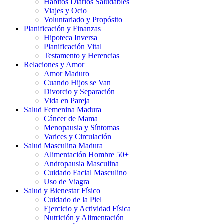
Hábitos Diarios Saludables
Viajes y Ocio
Voluntariado y Propósito
Planificación y Finanzas
Hipoteca Inversa
Planificación Vital
Testamento y Herencias
Relaciones y Amor
Amor Maduro
Cuando Hijos se Van
Divorcio y Separación
Vida en Pareja
Salud Femenina Madura
Cáncer de Mama
Menopausia y Síntomas
Varices y Circulación
Salud Masculina Madura
Alimentación Hombre 50+
Andropausia Masculina
Cuidado Facial Masculino
Uso de Viagra
Salud y Bienestar Físico
Cuidado de la Piel
Ejercicio y Actividad Física
Nutrición y Alimentación