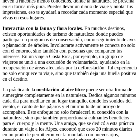
lleven a rincones menos conocidos, donde la naturaleza se presenta
en su forma más pura. Puedes llevar un diario de viaje y anotar tus
impresiones, eso te ayudará a recordar cada momento especial que
vivas en esos lugares.
Interactúa con la fauna y flora locales
. En muchos destinos,
existen oportunidades de turismo de naturaleza donde puedes
participar en programas de conservación, como seguimiento de aves
o plantación de árboles. Involucrarte activamente te conecta no solo
con el entorno, sino también con personas que comparten tus
intereses. En un viaje a Costa Rica, por ejemplo, un grupo de
viajeros se unió a una excursión de voluntariado, ayudando en la
recuperación de áreas afectadas por la deforestación. Tal experiencia
no solo enriquece tu viaje, sino que también deja una huella positiva
en el destino.
La práctica de la
meditación al aire libre
puede ser otra forma de
sumergirte completamente en la naturaleza. Dedica algunos minutos
cada día para meditar en un lugar tranquilo, donde los sonidos del
viento, el canto de los pájaros y el murmullo de un arroyo te
acompañen. Este enfoque no solo fortalecerá tu conexión con la
naturaleza, sino que también proporcionará calmantes beneficios
para el cuerpo y la mente. Una amiga, que se dedicó a esta práctica
durante un viaje a los Alpes, encontró que esos 20 minutos diarios
en un prado le permitieron ver la montaña con nuevos ojos,