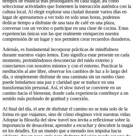
tiempos de estancia más prolongados en cada lugar, así como
seleccionar actividades que fomenten la interacción auténtica con la
cultura local. Al elegir explorar una ciudad durante varios días en
lugar de apresurarnos a ver todo en solo unas horas, podemos
dedicar tiempo a disfrutar de una taza de café en una plaza,
conversar con un vecino o participar en una clase de cocina. Estas
experiencias únicas son las que realmente enriquecen nuestra
comprensión de un lugar y nos permiten crear recuerdos duraderos.
Además, es fundamental incorporar prácticas de mindfulness
durante nuestros viajes lentos. Esto significa estar presente en cada
momento, permitiéndonos desconectar del ruido externo y
conectarnos con nosotros mismos y con el entorno. Practicar la
meditación al aire libre, observar los cambios de luz a lo largo del
día, o simplemente disfrutar de una caminata sin un rumbo claro
puede brindarnos una paz y claridad que se traduce en una
transformación personal. Así, el slow travel se convierte en un
camino hacia el bienestar, donde cada experiencia contribuye a un
sentido más profundo de gratitud y conexión.
Al final del día, el arte de disfrutar el camino no se trata solo de la
forma en que viajamos, sino de cómo elegimos vivir nuestras vidas.
Adoptar la filosofía del slow travel nos invita a reflexionar sobre la
importancia de desacelerar, aprender a escuchar y descubrir la magia
en los detalles. En un mundo que a menudo nos impulsa hacia