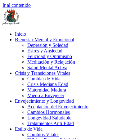
Ir al contenido
Inicio
Bienestar Mental y Emocional
Depresión y Soledad
Estrés y Ansiedad
Felicidad y Optimismo
Meditación y Relajación
Salud Mental Activa
Crisis y Transiciones Vitales
Cambiar de Vida
Crisis Mediana Edad
Maternidad Madura
Miedo a Envejecer
Envejecimiento y Longevidad
Aceptación del Envejecimiento
Cambios Hormonales
Longevidad Saludable
Tratamientos Anti-Edad
Estilo de Vida
Cambios Vitales