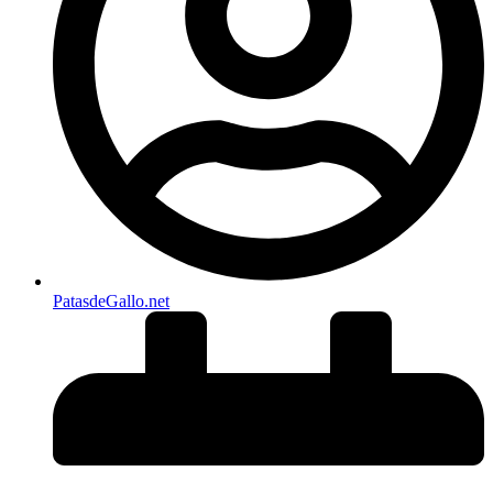
PatasdeGallo .net