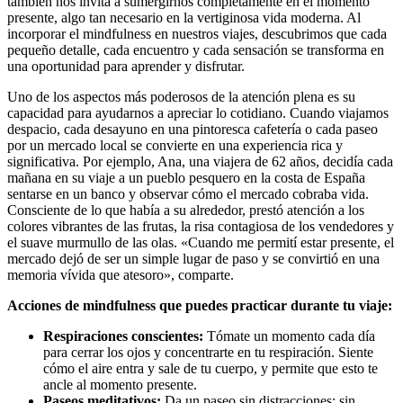
también nos invita a sumergirnos completamente en el momento
presente, algo tan necesario en la vertiginosa vida moderna. Al
incorporar el mindfulness en nuestros viajes, descubrimos que cada
pequeño detalle, cada encuentro y cada sensación se transforma en
una oportunidad para aprender y disfrutar.
Uno de los aspectos más poderosos de la atención plena es su
capacidad para ayudarnos a apreciar lo cotidiano. Cuando viajamos
despacio, cada desayuno en una pintoresca cafetería o cada paseo
por un mercado local se convierte en una experiencia rica y
significativa. Por ejemplo, Ana, una viajera de 62 años, decidía cada
mañana en su viaje a un pueblo pesquero en la costa de España
sentarse en un banco y observar cómo el mercado cobraba vida.
Consciente de lo que había a su alrededor, prestó atención a los
colores vibrantes de las frutas, la risa contagiosa de los vendedores y
el suave murmullo de las olas. «Cuando me permití estar presente, el
mercado dejó de ser un simple lugar de paso y se convirtió en una
memoria vívida que atesoro», comparte.
Acciones de mindfulness que puedes practicar durante tu viaje:
Respiraciones conscientes:
Tómate un momento cada día
para cerrar los ojos y concentrarte en tu respiración. Siente
cómo el aire entra y sale de tu cuerpo, y permite que esto te
ancle al momento presente.
Paseos meditativos:
Da un paseo sin distracciones; sin