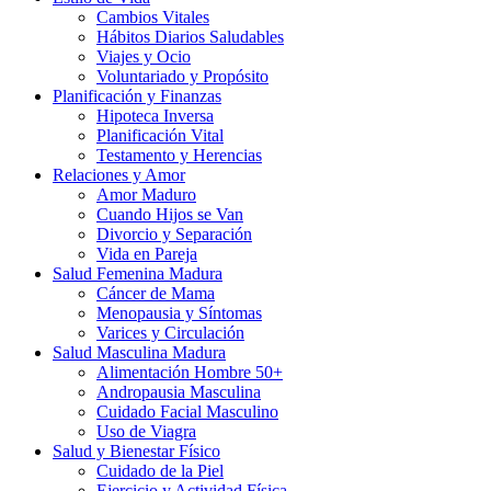
Cambios Vitales
Hábitos Diarios Saludables
Viajes y Ocio
Voluntariado y Propósito
Planificación y Finanzas
Hipoteca Inversa
Planificación Vital
Testamento y Herencias
Relaciones y Amor
Amor Maduro
Cuando Hijos se Van
Divorcio y Separación
Vida en Pareja
Salud Femenina Madura
Cáncer de Mama
Menopausia y Síntomas
Varices y Circulación
Salud Masculina Madura
Alimentación Hombre 50+
Andropausia Masculina
Cuidado Facial Masculino
Uso de Viagra
Salud y Bienestar Físico
Cuidado de la Piel
Ejercicio y Actividad Física