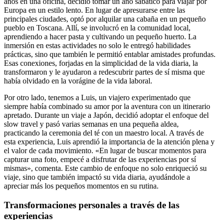
años en una oficina, decidió tomar un año sabático para viajar por
Europa en un estilo lento. En lugar de apresurarse entre las
principales ciudades, optó por alquilar una cabaña en un pequeño
pueblo en Toscana. Allí, se involucró en la comunidad local,
aprendiendo a hacer pasta y cultivando un pequeño huerto. La
inmersión en estas actividades no solo le entregó habilidades
prácticas, sino que también le permitió entablar amistades profundas.
Esas conexiones, forjadas en la simplicidad de la vida diaria, la
transformaron y le ayudaron a redescubrir partes de sí misma que
había olvidado en la vorágine de la vida laboral.
Por otro lado, tenemos a Luis, un viajero experimentado que
siempre había combinado su amor por la aventura con un itinerario
apretado. Durante un viaje a Japón, decidió adoptar el enfoque del
slow travel y pasó varias semanas en una pequeña aldea,
practicando la ceremonia del té con un maestro local. A través de
esta experiencia, Luis aprendió la importancia de la atención plena y
el valor de cada movimiento. «En lugar de buscar momentos para
capturar una foto, empecé a disfrutar de las experiencias por sí
mismas», comenta. Este cambio de enfoque no solo enriqueció su
viaje, sino que también impactó su vida diaria, ayudándole a
apreciar más los pequeños momentos en su rutina.
Transformaciones personales a través de las
experiencias