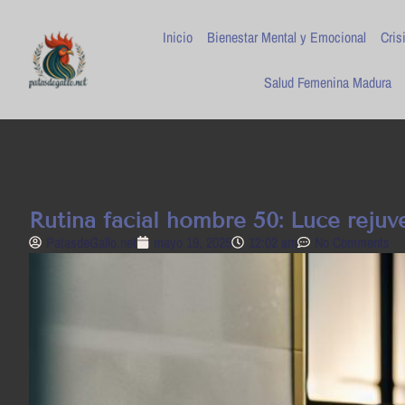
Inicio
Bienestar Mental y Emocional
Cris
Salud Femenina Madura
Rutina facial hombre 50: Luce reju
PatasdeGallo .net
mayo 19, 2025
12:02 am
No Comments