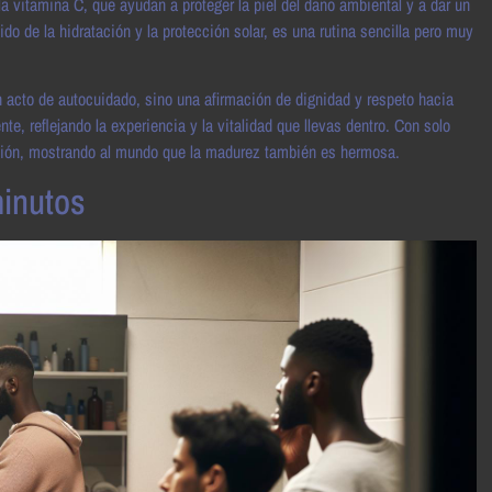
 vitamina C, que ayudan a proteger la piel del daño ambiental y a dar un
ido de la hidratación y la protección solar, es una rutina sencilla pero muy
un acto de autocuidado, sino una afirmación de dignidad y respeto hacia
, reflejando la experiencia y la vitalidad que llevas dentro. Con solo
ersión, mostrando al mundo que la madurez también es hermosa.
minutos