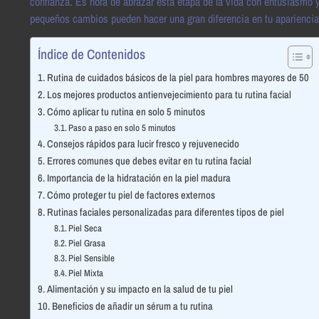
confianza. Es hora de abrazar esta etapa de la vida con entusiasmo 
pequeños cambios pueden hacer una gran diferencia en tu apariencia 
Índice de Contenidos
Rutina de cuidados básicos de la piel para hombres mayores de 50
Los mejores productos antienvejecimiento para tu rutina facial
Cómo aplicar tu rutina en solo 5 minutos
Paso a paso en solo 5 minutos
Consejos rápidos para lucir fresco y rejuvenecido
Errores comunes que debes evitar en tu rutina facial
Importancia de la hidratación en la piel madura
Cómo proteger tu piel de factores externos
Rutinas faciales personalizadas para diferentes tipos de piel
Piel Seca
Piel Grasa
Piel Sensible
Piel Mixta
Alimentación y su impacto en la salud de tu piel
Beneficios de añadir un sérum a tu rutina