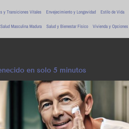
is y Transiciones Vitales
Envejecimiento y Longevidad
Estilo de Vida
Salud Masculina Madura
Salud y Bienestar Físico
Vivienda y Opciones
venecido en solo 5 minutos