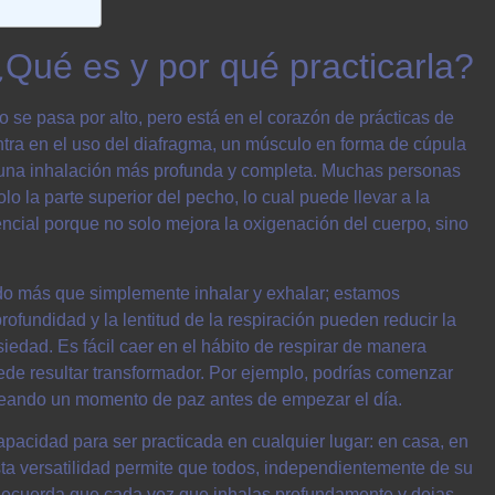
¿Qué es y por qué practicarla?
 se pasa por alto, pero está en el corazón de prácticas de
centra en el uso del diafragma, un músculo en forma de cúpula
te una inhalación más profunda y completa. Muchas personas
olo la parte superior del pecho, lo cual puede llevar a la
sencial porque no solo mejora la oxigenación del cuerpo, sino
ndo más que simplemente inhalar y exhalar; estamos
ofundidad y la lentitud de la respiración pueden reducir la
siedad. Es fácil caer en el hábito de respirar de manera
uede resultar transformador. Por ejemplo, podrías comenzar
reando un momento de paz antes de empezar el día.
apacidad para ser practicada en cualquier lugar: en casa, en
Esta versatilidad permite que todos, independientemente de su
 Recuerda que cada vez que inhalas profundamente y dejas