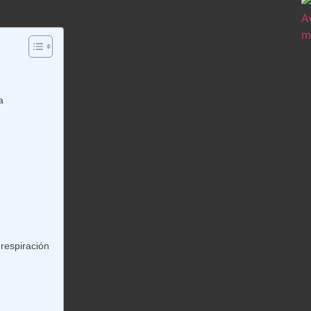
a
 respiración