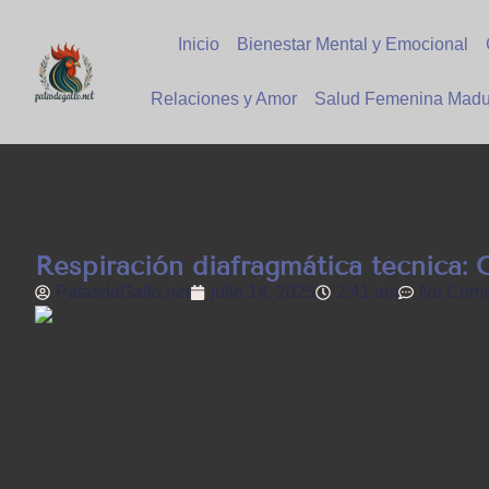
Inicio
Bienestar Mental y Emocional
Relaciones y Amor
Salud Femenina Madu
Respiración diafragmática técnica:
PatasdeGallo .net
julio 14, 2025
2:41 am
No Com