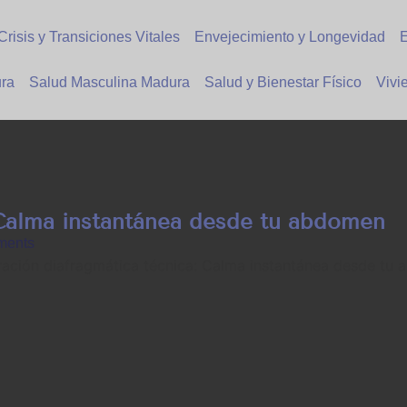
Crisis y Transiciones Vitales
Envejecimiento y Longevidad
E
ra
Salud Masculina Madura
Salud y Bienestar Físico
Vivi
 Calma instantánea desde tu abdomen
ments