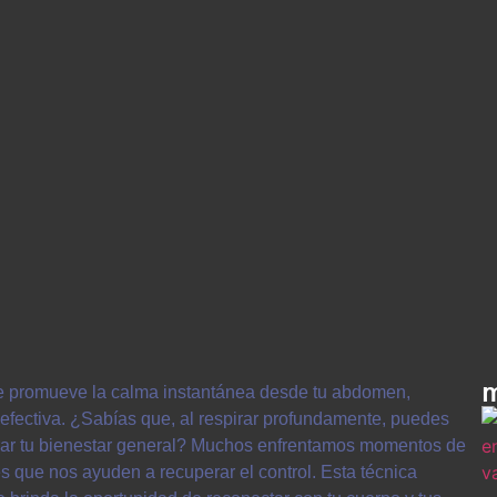
m
ue promueve la calma instantánea desde tu abdomen,
efectiva. ¿Sabías que, al respirar profundamente, puedes
jorar tu bienestar general? Muchos enfrentamos momentos de
 que nos ayuden a recuperar el control. Esta técnica