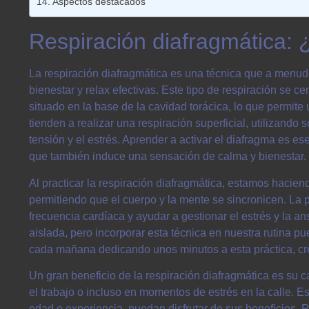
Aspectos destacados
Respiración diafragmática: 
La respiración diafragmática es una técnica que a menudo
bienestar y relax efectivas. Este tipo de respiración se 
situado en la base de la cavidad torácica, lo que permi
tienden a realizar una respiración superficial, utilizando s
tensión y el estrés. Aprender a activar el diafragma es e
que también induce una sensación de calma y bienestar.
Al practicar la respiración diafragmática, estamos hacie
permitiendo que el cuerpo y la mente se sincronicen. La pr
frecuencia cardíaca y ayudar a gestionar el estrés y la an
aislada, pero incorporar esta técnica en nuestra rutina p
cada mañana dedicando unos minutos a esta práctica, c
Un gran beneficio de la respiración diafragmática es su c
el trabajo o incluso en momentos de estrés en la calle. 
edad o experiencia, puedan disfrutar de sus beneficios.