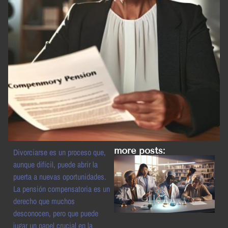
more posts:
Divorciarse es un proceso que,
aunque difícil, puede abrir la
puerta a nuevas oportunidades.
La pensión compensatoria es un
derecho que muchos
desconocen, pero que puede
jugar un papel crucial en la