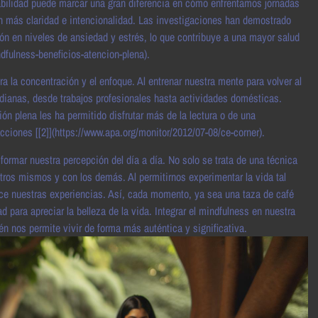
abilidad puede marcar una gran diferencia en cómo enfrentamos jornadas
on más claridad e intencionalidad. Las investigaciones han demostrado
n en niveles de ansiedad y estrés, lo que contribuye a una mayor salud
dfulness-beneficios-atencion-plena).
 la concentración y el enfoque. Al entrenar nuestra mente para volver al
ianas, desde trabajos profesionales hasta actividades domésticas.
n plena les ha permitido disfrutar más de la lectura o de una
ciones [[2]](https://www.apa.org/monitor/2012/07-08/ce-corner).
formar nuestra percepción del día a día. No solo se trata de una técnica
tros mismos y con los demás. Al permitirnos experimentar la vida tal
ece nuestras experiencias. Así, cada momento, ya sea una taza de café
 para apreciar la belleza de la vida. Integrar el mindfulness en nuestra
én nos permite vivir de forma más auténtica y significativa.