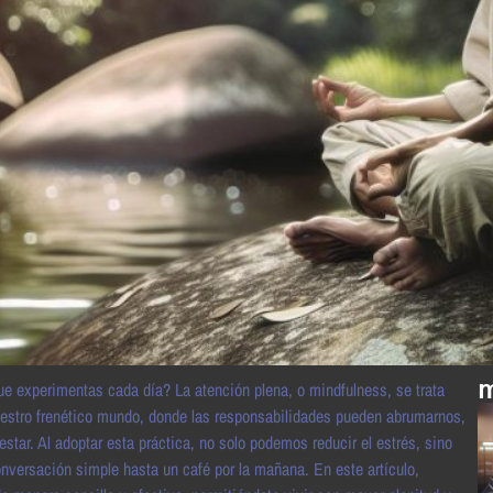
m
e experimentas cada día? La atención plena, o mindfulness, se trata
uestro frenético mundo, donde las responsabilidades pueden abrumarnos,
star. Al adoptar esta práctica, no solo podemos reducir el estrés, sino
versación simple hasta un café por la mañana. En este artículo,