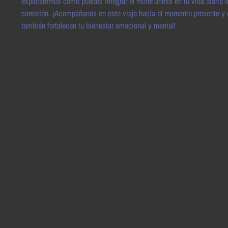
exploraremos cómo puedes integrar el mindfulness en tu vida diaria d
conexión. ¡Acompáñanos en este viaje hacia el momento presente y d
también fortalecen tu bienestar emocional y mental!