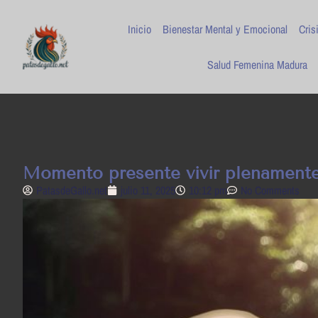
Inicio
Bienestar Mental y Emocional
Cris
Salud Femenina Madura
Momento presente vivir plenamente:
PatasdeGallo .net
julio 11, 2025
10:12 pm
No Comments