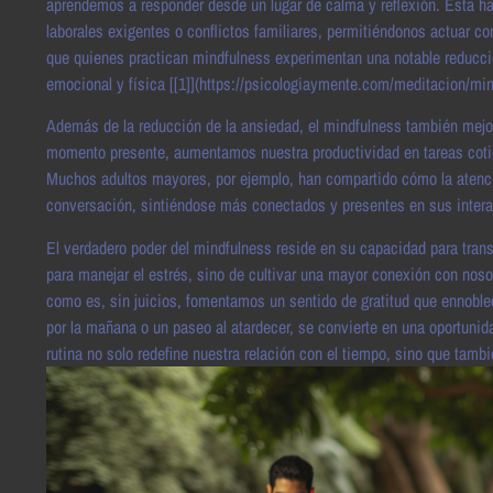
aprendemos a responder desde un lugar de calma y reflexión. Esta h
laborales exigentes o conflictos familiares, permitiéndonos actuar c
que quienes practican mindfulness experimentan una notable reducció
emocional y física [[1]](https://psicologiaymente.com/meditacion/min
Además de la reducción de la ansiedad, el mindfulness también mejora
momento presente, aumentamos nuestra productividad en tareas cotid
Muchos adultos mayores, por ejemplo, han compartido cómo la atenció
conversación, sintiéndose más conectados y presentes en sus interac
El verdadero poder del mindfulness reside en su capacidad para trans
para manejar el estrés, sino de cultivar una mayor conexión con noso
como es, sin juicios, fomentamos un sentido de gratitud que ennobl
por la mañana o un paseo al atardecer, se convierte en una oportunidad
rutina no solo redefine nuestra relación con el tiempo, sino que tambi