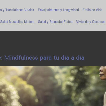
is y Transiciones Vitales
Envejecimiento y Longevidad
Estilo de Vida
Salud Masculina Madura
Salud y Bienestar Físico
Vivienda y Opciones
 Mindfulness para tu día a día