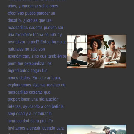
a
años, y encontrar soluciones
efectivas puede parecer un
desafío. ¿Sabías que las
mascarillas caseras pueden ser
una excelente forma de nutrir y
revitalizar tu piel? Estas fórmulas
naturales no solo son
económicas, sino que también te
permiten personalizar los
ingredientes según tus
necesidades. En este artículo,
exploraremos algunas recetas de
a
mascarillas caseras que
proporcionan una hidratación
intensa, ayudando a combatir la
sequedad y a restaurar la
luminosidad de tu piel. Te
invitamos a seguir leyendo para