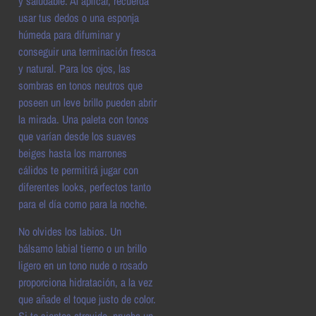
y saludable. Al aplicar, recuerda
usar tus dedos o una esponja
húmeda para difuminar y
conseguir una terminación fresca
y natural. Para los ojos, las
sombras en tonos neutros que
poseen un leve brillo pueden abrir
la mirada. Una paleta con tonos
que varían desde los suaves
beiges hasta los marrones
cálidos te permitirá jugar con
diferentes looks, perfectos tanto
para el día como para la noche.
No olvides los labios. Un
bálsamo labial tierno o un brillo
ligero en un tono nude o rosado
proporciona hidratación, a la vez
que añade el toque justo de color.
Si te sientes atrevido, prueba un