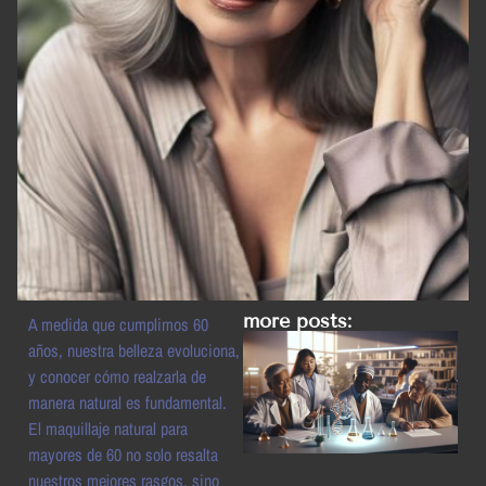
more posts:
A medida que cumplimos 60
años, nuestra belleza evoluciona,
y conocer cómo realzarla de
manera natural es fundamental.
El maquillaje natural para
mayores de 60 no solo resalta
nuestros mejores rasgos, sino