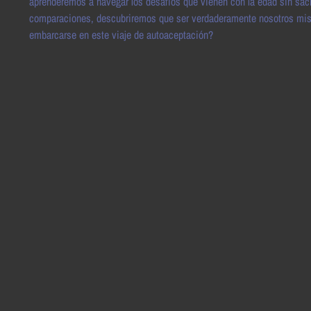
aprenderemos a navegar los desafíos que vienen con la edad sin sacrif
comparaciones, descubriremos que ser verdaderamente nosotros mismo
embarcarse en este viaje de autoaceptación?