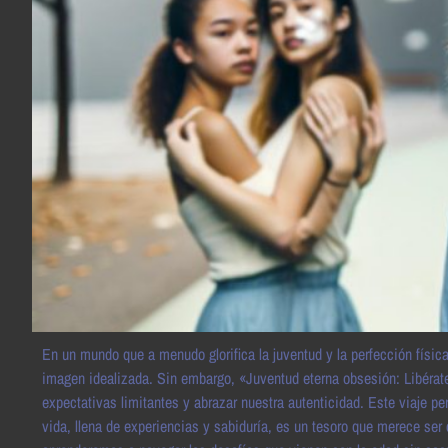
En un mundo que a menudo glorifica la juventud y la perfección físic
imagen idealizada. Sin embargo, «Juventud eterna obsesión: Libérat
expectativas limitantes y abrazar nuestra autenticidad. Este viaje pe
vida, llena de experiencias y sabiduría, es un tesoro que merece ser 