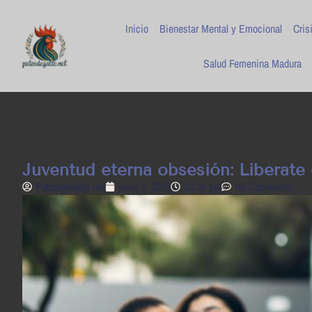
Inicio
Bienestar Mental y Emocional
Cris
Salud Femenina Madura
Juventud eterna obsesión: Libérate 
PatasdeGallo .net
junio 2, 2025
10:24 pm
No Comments