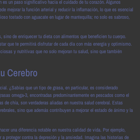
 es un paso significativo hacia el cuidado de tu corazón. Algunos
e mejorar la función arterial y reducir la inflamación, lo que es esencial
cioso tostado con aguacate en lugar de mantequilla; no solo es sabroso,
s, sino de enriquecer tu dieta con alimentos que beneficien tu cuerpo.
ar que te permitirá disfrutar de cada día con más energía y optimismo.
iciosas y nutritivas que no solo mejoran tu salud, sino que también
tu Cerebro
cial. ¿Sabías que un tipo de grasa, en particular, es considerado
s grasas omega-3, encontradas predominantemente en pescados como el
s de chía, son verdaderas aliadas en nuestra salud cerebral. Estas
cerebrales, sino que además contribuyen a mejorar el estado de ánimo y la
cer una diferencia notable en nuestra calidad de vida. Por ejemplo,
a proteger contra la depresión y la ansiedad. Imagina las historias de