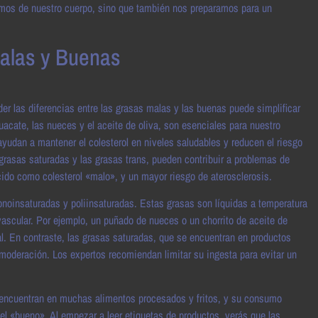
idamos de nuestro cuerpo, sino que también nos preparamos para un
Malas y Buenas
er las diferencias entre las grasas malas y las buenas puede simplificar
cate, las nueces y el aceite de oliva, son esenciales para nuestro
ayudan a mantener el colesterol en niveles saludables y reducen el riesgo
rasas saturadas y las grasas trans, pueden contribuir a problemas de
cido como colesterol «malo», y un mayor riesgo de aterosclerosis.
noinsaturadas y poliinsaturadas. Estas grasas son líquidas a temperatura
ascular. Por ejemplo, un puñado de nueces o un chorrito de aceite de
al. En contraste, las grasas saturadas, que se encuentran en productos
oderación. Los expertos recomiendan limitar su ingesta para evitar un
Se encuentran en muchas alimentos procesados y fritos, y su consumo
 el «bueno». Al empezar a leer etiquetas de productos, verás que las