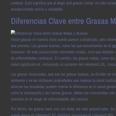
cerebral. Esto significa que al elegir qué grasas comer, no solo cu
envejecimiento activo y saludable.
Diferencias Clave entre Grasas 
Incluir grasas en nuestra dieta puede parecer complicado, pero entend
ese proceso. Las grasas buenas, como las que encontramos en el agua
bienestar. No solo proporcionan nutrientes vitales, sino que también 
de enfermedades cardíacas. En cambio, las grasas malas, como las g
salud significativos, incluyendo un aumento del colesterol LDL, cono
Las grasas insaturadas, que son las grasas buenas, se dividen en mo
ambiente y se les atribuyen propiedades que mejoran la salud cardiov
oliva en tus ensaladas pueden marcar la diferencia en tu salud gener
como la mantequilla y las carnes grasas, deben ser consumidas con m
aumento en el riesgo de enfermedades del corazón.
Por último, las grasas trans son, sin duda, las más perjudiciales. 
puede elevar el colesterol LDL mientras disminuye el colesterol HDL,