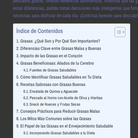
pescados grasos, ofrecen beneficios asombrosos, mientras que las g
estas diferencias, podrás tomar decisiones más inteligentes que fort
necesitas para disfrutar de cada día. ¡Continúa leyendo para descubrir
Índice de Contenidos
Grasas: ¿Qué Son y Por Qué Son Importantes?
Diferencias Clave entre Grasas Malas y Buenas
Impacto de las Grasas en el Corazón
Grasas Beneficiosas: Aliados de tu Cerebro
Fuentes de Grasas Saludables
Cómo Identificar Grasas Saludables en Tu Dieta
Recetas Sabrosas con Grasas Buenas
Ensalada de Quinoa y Aguacate
Pescado al Horno con Aceite de Oliva y Hierbas
Snack de Nueces y Frutas Secas
Consejos Prácticos para Reducir Grasas Malas
Los Mitos Más Comunes sobre las Grasas
El Papel de las Grasas en el Envejecimiento Saludable
Incorporando Grasas Saludables a tu Dieta