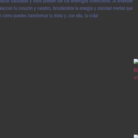
rasas saturadas y trans pueden ser tus enemigos silenciosos. Al entender
alezcan tu corazón y cerebro, brindándote la energía y claridad mental que
 cómo puedes transformar tu dieta y, con ella, tu vida!