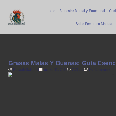
Inicio
Bienestar Mental y Emocional
Cris
Salud Femenina Madura
Grasas Malas Y Buenas: Guía Esenc
PatasdeGallo .net
marzo 11, 2025
7:21 am
No Comments