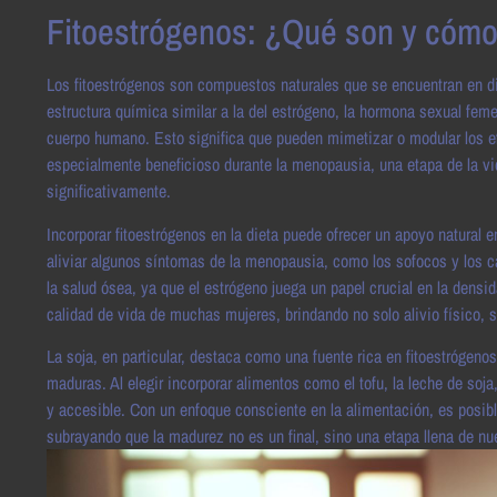
Fitoestrógenos: ¿Qué son y cóm
Los fitoestrógenos son compuestos naturales que se encuentran en d
estructura química similar a la del estrógeno, la hormona sexual feme
cuerpo humano. Esto significa que pueden mimetizar o modular los efe
especialmente beneficioso durante la menopausia, una etapa de la v
significativamente.
Incorporar fitoestrógenos en la dieta puede ofrecer un apoyo natural 
aliviar algunos síntomas de la menopausia, como los sofocos y los 
la salud ósea, ya que el estrógeno juega un papel crucial en la densi
calidad de vida de muchas mujeres, brindando no solo alivio físico, 
La soja, en particular, destaca como una fuente rica en fitoestrógenos
maduras. Al elegir incorporar alimentos como el tofu, la leche de so
y accesible. Con un enfoque consciente en la alimentación, es posib
subrayando que la madurez no es un final, sino una etapa llena de n