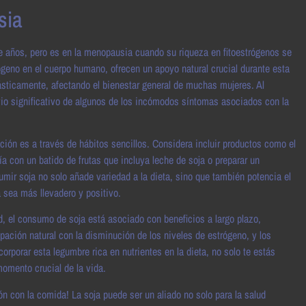
sia
 de años, pero es en la menopausia cuando su riqueza en fitoestrógenos se
geno en el cuerpo humano, ofrecen un apoyo natural crucial durante esta
ásticamente, afectando el bienestar general de muchas mujeres. Al
io significativo de algunos de los incómodos síntomas asociados con la
ción es a través de hábitos sencillos. Considera incluir productos como el
a con un batido de frutas que incluya leche de soja o preparar un
umir soja no solo añade variedad a la dieta, sino que también potencia el
a sea más llevadero y positivo.
d, el consumo de soja está asociado con beneficios a largo plazo,
pación natural con la disminución de los niveles de estrógeno, y los
orporar esta legumbre rica en nutrientes en la dieta, no solo te estás
omento crucial de la vida.
ón con la comida! La soja puede ser un aliado no solo para la salud