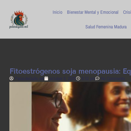
Inicio
Bienestar Mental y Emocional
Cris
Salud Femenina Madura
Fitoestrógenos soja menopausia: Eq
PatasdeGallo .net
octubre 9, 2025
8:52 pm
No Comments