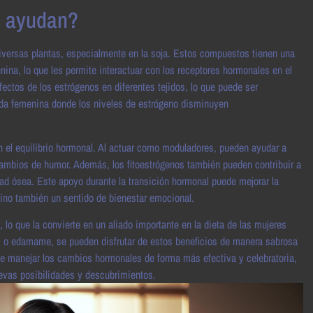
o ayudan?
iversas plantas, especialmente en la soja. Estos compuestos tienen una
nina, lo que les permite interactuar con los receptores hormonales en el
ctos de los estrógenos en diferentes tejidos, lo que puede ser
ida femenina donde los niveles de estrógeno disminuyen
en el equilibrio hormonal. Al actuar como moduladores, pueden ayudar a
cambios de humor. Además, los fitoestrógenos también pueden contribuir a
dad ósea. Este apoyo durante la transición hormonal puede mejorar la
sino también un sentido de bienestar emocional.
, lo que la convierte en un aliado importante en la dieta de las mujeres
ja, o edamame, se pueden disfrutar de estos beneficios de manera sabrosa
le manejar los cambios hormonales de forma más efectiva y celebratoria,
uevas posibilidades y descubrimientos.