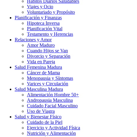
Hábitos Diarios Saludables
Viajes y Ocio
Voluntariado y Propósito
Planificación y Finanzas
Hipoteca Inversa
Planificación Vital
Testamento y Herencias
Relaciones y Amor
Amor Maduro
Cuando Hijos se Van
Divorcio y Separación
Vida en Pareja
Salud Femenina Madura
Cáncer de Mama
Menopausia y Síntomas
Varices y Circulación
Salud Masculina Madura
Alimentación Hombre 50+
Andropausia Masculina
Cuidado Facial Masculino
Uso de Viagra
Salud y Bienestar Físico
Cuidado de la Piel
Ejercicio y Actividad Física
Nutrición y Alimentación