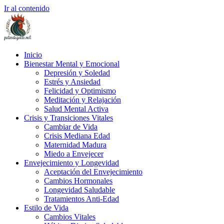
Ir al contenido
Inicio
Bienestar Mental y Emocional
Depresión y Soledad
Estrés y Ansiedad
Felicidad y Optimismo
Meditación y Relajación
Salud Mental Activa
Crisis y Transiciones Vitales
Cambiar de Vida
Crisis Mediana Edad
Maternidad Madura
Miedo a Envejecer
Envejecimiento y Longevidad
Aceptación del Envejecimiento
Cambios Hormonales
Longevidad Saludable
Tratamientos Anti-Edad
Estilo de Vida
Cambios Vitales