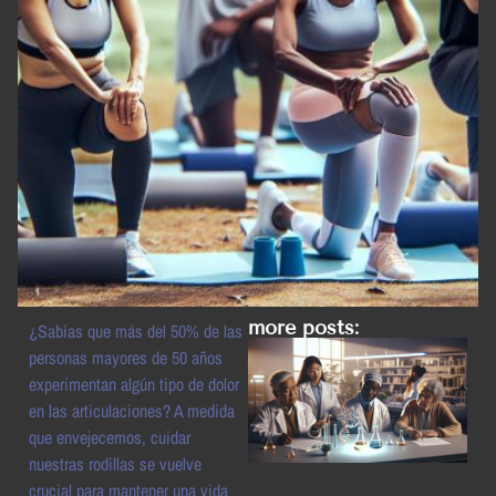
more posts:
¿Sabías que más del 50% de las
personas mayores de 50 años
experimentan algún tipo de dolor
en las articulaciones? A medida
que envejecemos, cuidar
nuestras rodillas se vuelve
crucial para mantener una vida