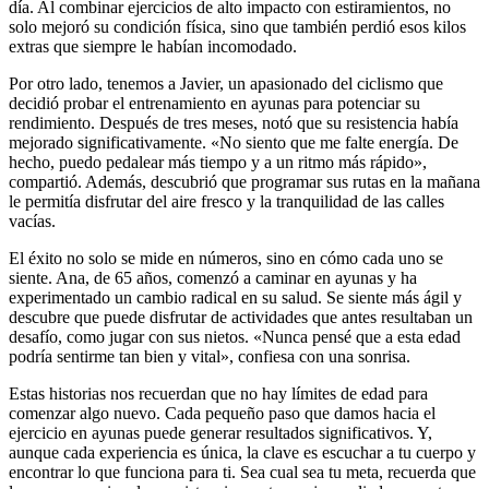
día. Al combinar ejercicios de alto impacto con estiramientos, no
solo mejoró su condición física, sino que también perdió esos kilos
extras que siempre le habían incomodado.
Por otro lado, tenemos a Javier, un apasionado del ciclismo que
decidió probar el entrenamiento en ayunas para potenciar su
rendimiento. Después de tres meses, notó que su resistencia había
mejorado significativamente. «No siento que me falte energía. De
hecho, puedo pedalear más tiempo y a un ritmo más rápido»,
compartió. Además, descubrió que programar sus rutas en la mañana
le permitía disfrutar del aire fresco y la tranquilidad de las calles
vacías.
El éxito no solo se mide en números, sino en cómo cada uno se
siente. Ana, de 65 años, comenzó a caminar en ayunas y ha
experimentado un cambio radical en su salud. Se siente más ágil y
descubre que puede disfrutar de actividades que antes resultaban un
desafío, como jugar con sus nietos. «Nunca pensé que a esta edad
podría sentirme tan bien y vital», confiesa con una sonrisa.
Estas historias nos recuerdan que no hay límites de edad para
comenzar algo nuevo. Cada pequeño paso que damos hacia el
ejercicio en ayunas puede generar resultados significativos. Y,
aunque cada experiencia es única, la clave es escuchar a tu cuerpo y
encontrar lo que funciona para ti. Sea cual sea tu meta, recuerda que