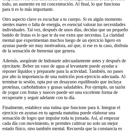
todo, un aumento en mi concentración. Al final, lo que funciona
para ti es lo más importante.
Otro aspecto clave es escuchar a tu cuerpo. Si en algún momento
sientes mareo o falta de energía, es esencial valorar tus necesidades
individuales. Tal vez, después de unos días, decidas que un pequeño
batido de frutas es lo que te da ese extra que necesitas. La claridad
mental que experimentan muchos luego de un ejercicio ligero en
ayunas puede ser muy motivadora, así que, si ese es tu caso, disfruta
de la sensación de bienestar que genera.
Además, asegúrate de hidratarte adecuadamente antes y después de
ejercitarte. Beber un vaso de agua al levantarte puede ayudar a
reponer líquidos y prepararte para la actividad. También, no pases
por alto la importancia de una nutrición post-ejercicio adecuada. Al
terminar tu sesión, opta por un desayuno equilibrado que incluya
proteínas, carbohidratos y grasas saludables. Por ejemplo, un tazón
de yogur con frutas y nueces puede ser una excelente forma de
recuperarte y seguir adelante con tu día.
Finalmente, establece una rutina que funcione para ti. Integrar el
ejercicio en ayunas en tu agenda matutina puede elaborar una
sensación de logro que impulse toda tu jornada. Así, al empezar
cada día con movimiento, te permites cultivar no solo un mejor
estado físico, sino también mental. Recuerda que la constancia es