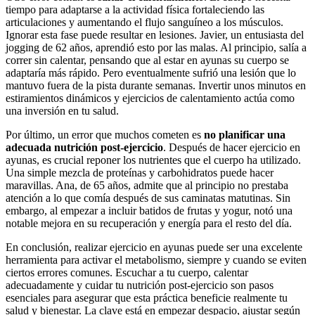
tiempo para adaptarse a la actividad física fortaleciendo las
articulaciones y aumentando el flujo sanguíneo a los músculos.
Ignorar esta fase puede resultar en lesiones. Javier, un entusiasta del
jogging de 62 años, aprendió esto por las malas. Al principio, salía a
correr sin calentar, pensando que al estar en ayunas su cuerpo se
adaptaría más rápido. Pero eventualmente sufrió una lesión que lo
mantuvo fuera de la pista durante semanas. Invertir unos minutos en
estiramientos dinámicos y ejercicios de calentamiento actúa como
una inversión en tu salud.
Por último, un error que muchos cometen es
no planificar una
adecuada nutrición post-ejercicio
. Después de hacer ejercicio en
ayunas, es crucial reponer los nutrientes que el cuerpo ha utilizado.
Una simple mezcla de proteínas y carbohidratos puede hacer
maravillas. Ana, de 65 años, admite que al principio no prestaba
atención a lo que comía después de sus caminatas matutinas. Sin
embargo, al empezar a incluir batidos de frutas y yogur, notó una
notable mejora en su recuperación y energía para el resto del día.
En conclusión, realizar ejercicio en ayunas puede ser una excelente
herramienta para activar el metabolismo, siempre y cuando se eviten
ciertos errores comunes. Escuchar a tu cuerpo, calentar
adecuadamente y cuidar tu nutrición post-ejercicio son pasos
esenciales para asegurar que esta práctica beneficie realmente tu
salud y bienestar. La clave está en empezar despacio, ajustar según