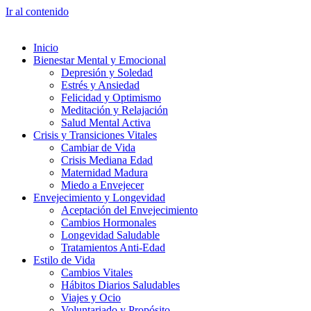
Ir al contenido
Inicio
Bienestar Mental y Emocional
Depresión y Soledad
Estrés y Ansiedad
Felicidad y Optimismo
Meditación y Relajación
Salud Mental Activa
Crisis y Transiciones Vitales
Cambiar de Vida
Crisis Mediana Edad
Maternidad Madura
Miedo a Envejecer
Envejecimiento y Longevidad
Aceptación del Envejecimiento
Cambios Hormonales
Longevidad Saludable
Tratamientos Anti-Edad
Estilo de Vida
Cambios Vitales
Hábitos Diarios Saludables
Viajes y Ocio
Voluntariado y Propósito