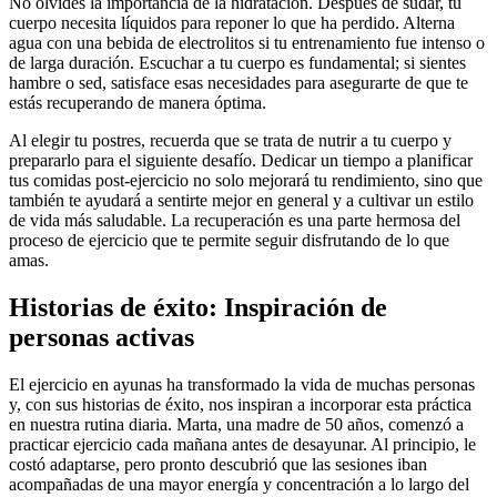
No olvides la importancia de la hidratación. Después de sudar, tu
cuerpo necesita líquidos para reponer lo que ha perdido. Alterna
agua con una bebida de electrolitos si tu entrenamiento fue intenso o
de larga duración. Escuchar a tu cuerpo es fundamental; si sientes
hambre o sed, satisface esas necesidades para asegurarte de que te
estás recuperando de manera óptima.
Al elegir tu postres, recuerda que se trata de nutrir a tu cuerpo y
prepararlo para el siguiente desafío. Dedicar un tiempo a planificar
tus comidas post-ejercicio no solo mejorará tu rendimiento, sino que
también te ayudará a sentirte mejor en general y a cultivar un estilo
de vida más saludable. La recuperación es una parte hermosa del
proceso de ejercicio que te permite seguir disfrutando de lo que
amas.
Historias de éxito: Inspiración de
personas activas
El ejercicio en ayunas ha transformado la vida de muchas personas
y, con sus historias de éxito, nos inspiran a incorporar esta práctica
en nuestra rutina diaria. Marta, una madre de 50 años, comenzó a
practicar ejercicio cada mañana antes de desayunar. Al principio, le
costó adaptarse, pero pronto descubrió que las sesiones iban
acompañadas de una mayor energía y concentración a lo largo del