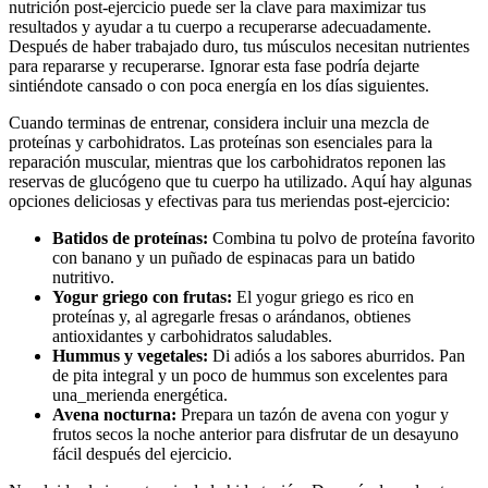
nutrición post-ejercicio puede ser la clave para maximizar tus
resultados y ayudar a tu cuerpo a recuperarse adecuadamente.
Después de haber trabajado duro, tus músculos necesitan nutrientes
para repararse y recuperarse. Ignorar esta fase podría dejarte
sintiéndote cansado o con poca energía en los días siguientes.
Cuando terminas de entrenar, considera incluir una mezcla de
proteínas y carbohidratos. Las proteínas son esenciales para la
reparación muscular, mientras que los carbohidratos reponen las
reservas de glucógeno que tu cuerpo ha utilizado. Aquí hay algunas
opciones deliciosas y efectivas para tus meriendas post-ejercicio:
Batidos de proteínas:
Combina tu polvo de proteína favorito
con banano y un puñado de espinacas para un batido
nutritivo.
Yogur griego con frutas:
El yogur griego es rico en
proteínas y, al agregarle fresas o arándanos, obtienes
antioxidantes y carbohidratos saludables.
Hummus y vegetales:
Di adiós a los sabores aburridos. Pan
de pita integral y un poco de hummus son excelentes para
una_merienda energética.
Avena nocturna:
Prepara un tazón de avena con yogur y
frutos secos la noche anterior para disfrutar de un desayuno
fácil después del ejercicio.