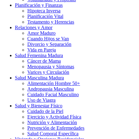
Planificación y Finanzas
Hipoteca Inversa
Planificación Vital
Testamento y Herencias
Relaciones y Amor
Amor Maduro
Cuando Hijos se Van
Divorcio y Separación
Vida en Pareja
Salud Femenina Madura
Cáncer de Mama
Menopausia y Síntomas
Varices y Circulación
Salud Masculina Madura
Alimentación Hombre 50+
Andropausia Masculina
Cuidado Facial Masculino
Uso de Viagra
Salud y Bienestar Físico
Cuidado de la Piel
Ejercicio y Actividad Física
Nutrición y Alimentación
Prevención de Enfermedades
Salud Corporal Específica