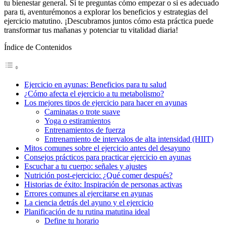
tu bienestar general. Si te preguntas cómo empezar o si es adecuado
para ti, aventurémonos a explorar los beneficios y estrategias del
ejercicio matutino. ¡Descubramos juntos cómo esta práctica puede
transformar tus mañanas y potenciar tu vitalidad diaria!
Índice de Contenidos
Ejercicio en ayunas: Beneficios para tu salud
¿Cómo afecta el ejercicio a tu metabolismo?
Los mejores tipos de ejercicio para hacer en ayunas
Caminatas o trote suave
Yoga o estiramientos
Entrenamientos de fuerza
Entrenamiento de intervalos de alta intensidad (HIIT)
Mitos comunes sobre el ejercicio antes del desayuno
Consejos prácticos para practicar ejercicio en ayunas
Escuchar a tu cuerpo: señales y ajustes
Nutrición post-ejercicio: ¿Qué comer después?
Historias de éxito: Inspiración de personas activas
Errores comunes al ejercitarse en ayunas
La ciencia detrás del ayuno y el ejercicio
Planificación de tu rutina matutina ideal
Define tu horario