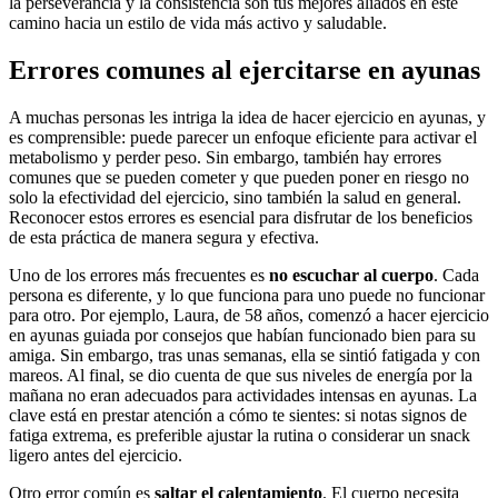
la perseverancia y la consistencia son tus mejores aliados en este
camino hacia un estilo de vida más activo y saludable.
Errores comunes al ejercitarse en ayunas
A muchas personas les intriga la idea de hacer ejercicio en ayunas, y
es comprensible: puede parecer un enfoque eficiente para activar el
metabolismo y perder peso. Sin embargo, también hay errores
comunes que se pueden cometer y que pueden poner en riesgo no
solo la efectividad del ejercicio, sino también la salud en general.
Reconocer estos errores es esencial para disfrutar de los beneficios
de esta práctica de manera segura y efectiva.
Uno de los errores más frecuentes es
no escuchar al cuerpo
. Cada
persona es diferente, y lo que funciona para uno puede no funcionar
para otro. Por ejemplo, Laura, de 58 años, comenzó a hacer ejercicio
en ayunas guiada por consejos que habían funcionado bien para su
amiga. Sin embargo, tras unas semanas, ella se sintió fatigada y con
mareos. Al final, se dio cuenta de que sus niveles de energía por la
mañana no eran adecuados para actividades intensas en ayunas. La
clave está en prestar atención a cómo te sientes: si notas signos de
fatiga extrema, es preferible ajustar la rutina o considerar un snack
ligero antes del ejercicio.
Otro error común es
saltar el calentamiento
. El cuerpo necesita