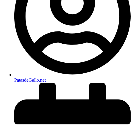
PatasdeGallo .net