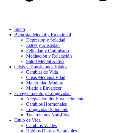
Inicio
Bienestar Mental y Emocional
Depresión y Soledad
Estrés y Ansiedad
Felicidad y Optimismo
Meditación y Relajación
Salud Mental Activa
Crisis y Transiciones Vitales
Cambiar de Vida
Crisis Mediana Edad
Maternidad Madura
Miedo a Envejecer
Envejecimiento y Longevidad
Aceptación del Envejecimiento
Cambios Hormonales
Longevidad Saludable
Tratamientos Anti-Edad
Estilo de Vida
Cambios Vitales
Hábitos Diarios Saludables