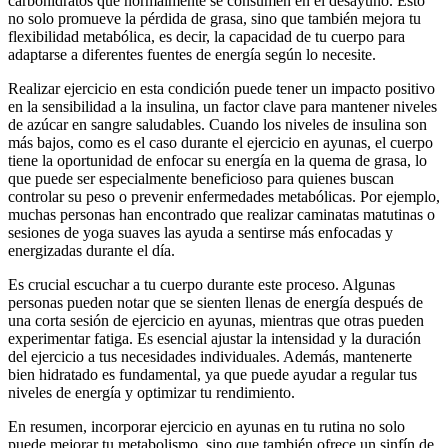
carbohidratos que normalmente se consumen en el desayuno. Esto
no solo promueve la pérdida de grasa, sino que también mejora tu
flexibilidad metabólica, es decir, la capacidad de tu cuerpo para
adaptarse a diferentes fuentes de energía según lo necesite.
Realizar ejercicio en esta condición puede tener un impacto positivo
en la sensibilidad a la insulina, un factor clave para mantener niveles
de azúcar en sangre saludables. Cuando los niveles de insulina son
más bajos, como es el caso durante el ejercicio en ayunas, el cuerpo
tiene la oportunidad de enfocar su energía en la quema de grasa, lo
que puede ser especialmente beneficioso para quienes buscan
controlar su peso o prevenir enfermedades metabólicas. Por ejemplo,
muchas personas han encontrado que realizar caminatas matutinas o
sesiones de yoga suaves las ayuda a sentirse más enfocadas y
energizadas durante el día.
Es crucial escuchar a tu cuerpo durante este proceso. Algunas
personas pueden notar que se sienten llenas de energía después de
una corta sesión de ejercicio en ayunas, mientras que otras pueden
experimentar fatiga. Es esencial ajustar la intensidad y la duración
del ejercicio a tus necesidades individuales. Además, mantenerte
bien hidratado es fundamental, ya que puede ayudar a regular tus
niveles de energía y optimizar tu rendimiento.
En resumen, incorporar ejercicio en ayunas en tu rutina no solo
puede mejorar tu metabolismo, sino que también ofrece un sinfín de