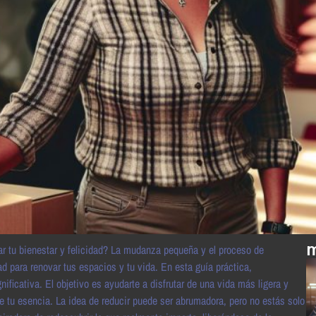
m
ar tu bienestar y felicidad? La mudanza pequeña y el proceso de
d para renovar tus espacios y tu vida. En esta guía práctica,
ficativa. El objetivo es ayudarte a disfrutar de una vida más ligera y
je tu esencia. La idea de reducir puede ser abrumadora, pero no estás solo