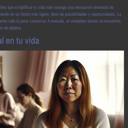
idera que simplificar tu vida trae consigo una sensación renovada de
tiendo en un futuro más ligero, lleno de posibilidades y oportunidades. La
ente vale la pena conservar. A menudo, el verdadero tesoro se encuentra
n de objetos.
l en tu vida