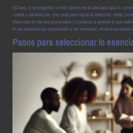
Así que, si te preguntas si este camino es el adecuado para ti, cons
control y satisfacción. Con cada paso hacia la reducción, estás invir
clave está en dar ese primer paso y comenzar a explorar lo que realm
en las experiencias compartidas y las memorias, no en la acumulació
Pasos para seleccionar lo esencia