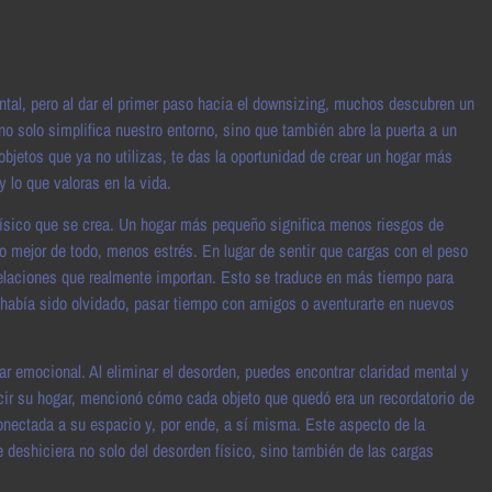
tal, pero al dar el primer paso hacia el downsizing, muchos descubren un
no solo simplifica nuestro entorno, sino que también abre la puerta a un
bjetos que ya no utilizas, te das la oportunidad de crear un hogar más
 lo que valoras en la vida.
físico que se crea. Un hogar más pequeño significa menos riesgos de
o mejor de todo, menos estrés. En lugar de sentir que cargas con el peso
y relaciones que realmente importan. Esto se traduce en más tiempo para
ue había sido olvidado, pasar tiempo con amigos o aventurarte en nuevos
r emocional. Al eliminar el desorden, puedes encontrar claridad mental y
ucir su hogar, mencionó cómo cada objeto que quedó era un recordatorio de
onectada a su espacio y, por ende, a sí misma. Este aspecto de la
 deshiciera no solo del desorden físico, sino también de las cargas