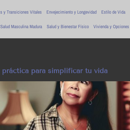
is y Transiciones Vitales
Envejecimiento y Longevidad
Estilo de Vida
Salud Masculina Madura
Salud y Bienestar Físico
Vivienda y Opciones
ráctica para simplificar tu vida