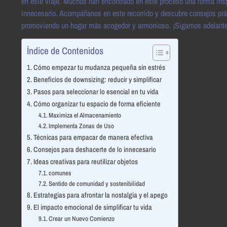
en este viaje. Muchos han encontrado en este proceso una forma inspi
innecesario. Acompáñanos en este recorrido y descubre consejos práct
promoviendo un hogar más acogedor y armonioso. ¡Sigamos adelante 
Índice de Contenidos
Cómo empezar tu mudanza pequeña sin estrés
Beneficios de downsizing: reducir y simplificar
Pasos para seleccionar lo esencial en tu vida
Cómo organizar tu espacio de forma eficiente
Maximiza el Almacenamiento
Implementa Zonas de Uso
Técnicas para empacar de manera efectiva
Consejos para deshacerte de lo innecesario
Ideas creativas para reutilizar objetos
comunes
Sentido de comunidad y sostenibilidad
Estrategias para afrontar la nostalgia y el apego
El impacto emocional de simplificar tu vida
Crear un Nuevo Comienzo