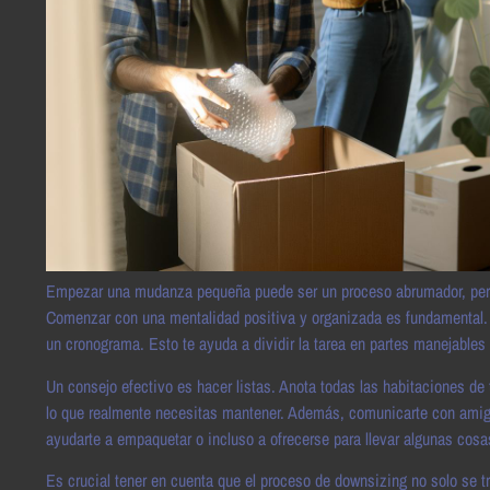
Empezar una mudanza pequeña puede ser un proceso abrumador, pero te
Comenzar con una mentalidad positiva y organizada es fundamental. 
un cronograma. Esto te ayuda a dividir la tarea en partes manejables
Un consejo efectivo es hacer listas. Anota todas las habitaciones de
lo que realmente necesitas mantener. Además, comunicarte con amigo
ayudarte a empaquetar o incluso a ofrecerse para llevar algunas cosa
Es crucial tener en cuenta que el proceso de downsizing no solo se tr