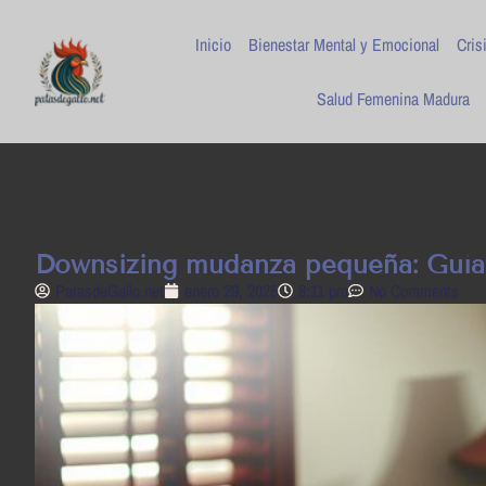
Inicio
Bienestar Mental y Emocional
Cris
Salud Femenina Madura
Downsizing mudanza pequeña: Guía p
PatasdeGallo .net
enero 29, 2025
8:11 pm
No Comments