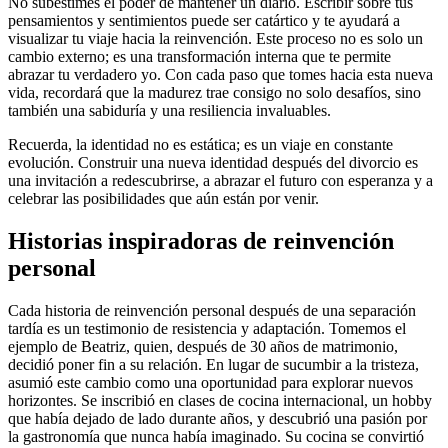
No subestimes el poder de mantener un diario. Escribir sobre tus
pensamientos y sentimientos puede ser catártico y te ayudará a
visualizar tu viaje hacia la reinvención. Este proceso no es solo un
cambio externo; es una transformación interna que te permite
abrazar tu verdadero yo. Con cada paso que tomes hacia esta nueva
vida, recordará que la madurez trae consigo no solo desafíos, sino
también una sabiduría y una resiliencia invaluables.
Recuerda, la identidad no es estática; es un viaje en constante
evolución. Construir una nueva identidad después del divorcio es
una invitación a redescubrirse, a abrazar el futuro con esperanza y a
celebrar las posibilidades que aún están por venir.
Historias inspiradoras de reinvención
personal
Cada historia de reinvención personal después de una separación
tardía es un testimonio de resistencia y adaptación. Tomemos el
ejemplo de Beatriz, quien, después de 30 años de matrimonio,
decidió poner fin a su relación. En lugar de sucumbir a la tristeza,
asumió este cambio como una oportunidad para explorar nuevos
horizontes. Se inscribió en clases de cocina internacional, un hobby
que había dejado de lado durante años, y descubrió una pasión por
la gastronomía que nunca había imaginado. Su cocina se convirtió