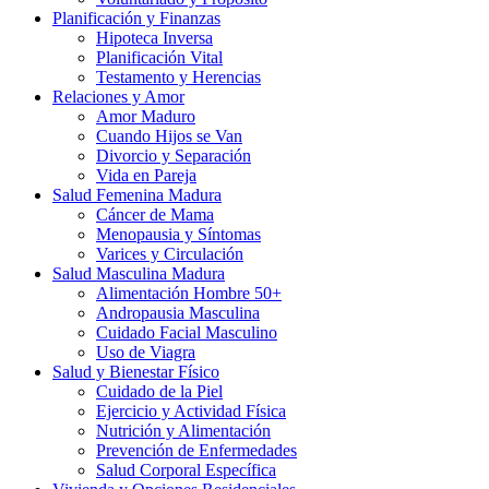
Planificación y Finanzas
Hipoteca Inversa
Planificación Vital
Testamento y Herencias
Relaciones y Amor
Amor Maduro
Cuando Hijos se Van
Divorcio y Separación
Vida en Pareja
Salud Femenina Madura
Cáncer de Mama
Menopausia y Síntomas
Varices y Circulación
Salud Masculina Madura
Alimentación Hombre 50+
Andropausia Masculina
Cuidado Facial Masculino
Uso de Viagra
Salud y Bienestar Físico
Cuidado de la Piel
Ejercicio y Actividad Física
Nutrición y Alimentación
Prevención de Enfermedades
Salud Corporal Específica