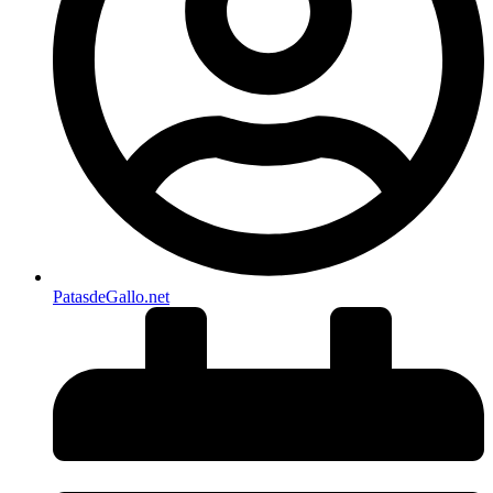
PatasdeGallo .net