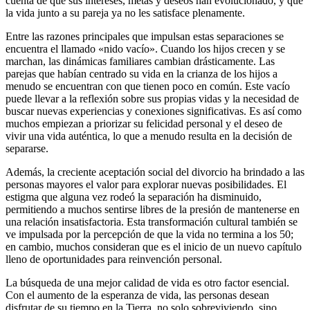
cuenta de que sus intereses, metas y deseos han evolucionado, y que
la vida junto a su pareja ya no les satisface plenamente.
Entre las razones principales que impulsan estas separaciones se
encuentra el llamado «nido vacío». Cuando los hijos crecen y se
marchan, las dinámicas familiares cambian drásticamente. Las
parejas que habían centrado su vida en la crianza de los hijos a
menudo se encuentran con que tienen poco en común. Este vacío
puede llevar a la reflexión sobre sus propias vidas y la necesidad de
buscar nuevas experiencias y conexiones significativas. Es así como
muchos empiezan a priorizar su felicidad personal y el deseo de
vivir una vida auténtica, lo que a menudo resulta en la decisión de
separarse.
Además, la creciente aceptación social del divorcio ha brindado a las
personas mayores el valor para explorar nuevas posibilidades. El
estigma que alguna vez rodeó la separación ha disminuido,
permitiendo a muchos sentirse libres de la presión de mantenerse en
una relación insatisfactoria. Esta transformación cultural también se
ve impulsada por la percepción de que la vida no termina a los 50;
en cambio, muchos consideran que es el inicio de un nuevo capítulo
lleno de oportunidades para reinvención personal.
La búsqueda de una mejor calidad de vida es otro factor esencial.
Con el aumento de la esperanza de vida, las personas desean
disfrutar de su tiempo en la Tierra, no solo sobreviviendo, sino