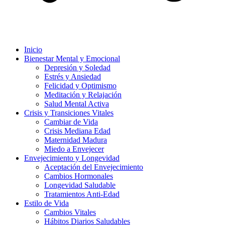
Inicio
Bienestar Mental y Emocional
Depresión y Soledad
Estrés y Ansiedad
Felicidad y Optimismo
Meditación y Relajación
Salud Mental Activa
Crisis y Transiciones Vitales
Cambiar de Vida
Crisis Mediana Edad
Maternidad Madura
Miedo a Envejecer
Envejecimiento y Longevidad
Aceptación del Envejecimiento
Cambios Hormonales
Longevidad Saludable
Tratamientos Anti-Edad
Estilo de Vida
Cambios Vitales
Hábitos Diarios Saludables