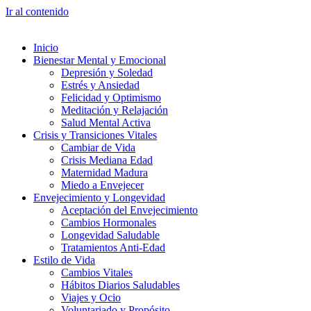
Ir al contenido
Inicio
Bienestar Mental y Emocional
Depresión y Soledad
Estrés y Ansiedad
Felicidad y Optimismo
Meditación y Relajación
Salud Mental Activa
Crisis y Transiciones Vitales
Cambiar de Vida
Crisis Mediana Edad
Maternidad Madura
Miedo a Envejecer
Envejecimiento y Longevidad
Aceptación del Envejecimiento
Cambios Hormonales
Longevidad Saludable
Tratamientos Anti-Edad
Estilo de Vida
Cambios Vitales
Hábitos Diarios Saludables
Viajes y Ocio
Voluntariado y Propósito