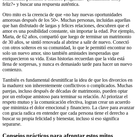
feliz?» y buscar una respuesta auténtica.
Otro mito es la creencia de que «no hay nuevas oportunidades
amorosas después de los 50». Muchas personas, incluidas aquellas
que han disfrutado de largas y felices relaciones, descubren que el
amor es una posibilidad constante, sin importar la edad. Por ejemplo,
Marta, de 62 años, compartió que luego de terminar un matrimonio
de 30 años, se sintió renovada al abrirse a salir de nuevo. Conectó
con otros solteros en su comunidad, lo que le permitió encontrar no
solo un nuevo amor, sino también amistades inesperadas que
enriquecieron su vida. Estas historias recuerdan que la vida está
llena de sorpresas, y nunca es demasiado tarde para hacer un nuevo
comienzo.
También es fundamental desmitificar la idea de que los divorcios en
la madurez son inherentemente conflictivos o complicados. Muchas
parejas, incluso después de décadas de matrimonio, pueden optar
por un enfoque amistoso para terminar su relación. Al priorizar el
respeto mutuo y la comunicación efectiva, logran crear un acuerdo
que minimiza el dolor emocional y financiero. La clave para avanzar
con gracia radica en entender que cada persona tiene el derecho a
buscar su propia felicidad y bienestar, incluso si eso significa
separarse.
Consejos prácticos para afrontar estos mitos