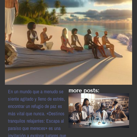
more posts:
En un mundo que a menudo se
siente agitado y lleno de estrés,
encontrar un refugio de paz es
más vital que nunca. «Destinos
tranquilos relajantes: Escapa al
paraíso que mereces» es una
invitación a explorar lugares que