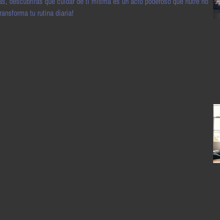
más, descubrirás que cuidar de ti misma es un acto poderoso que nutre no
ransforma tu rutina diaria!