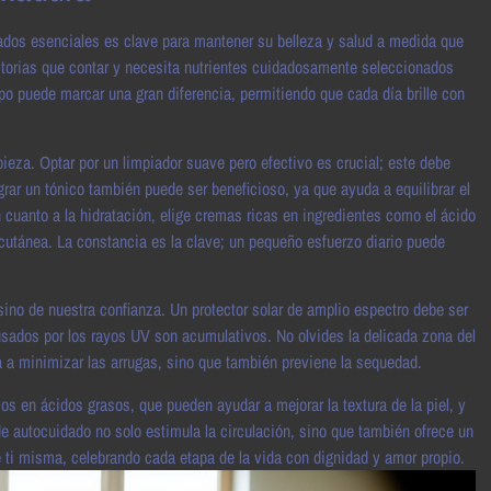
ados esenciales es clave para mantener su belleza y salud a medida que
istorias que contar y necesita nutrientes cuidadosamente seleccionados
mpo puede marcar una gran diferencia, permitiendo que cada día brille con
eza. Optar por un limpiador suave pero efectivo es crucial; este debe
grar un tónico también puede ser beneficioso, ya que ayuda a equilibrar el
n cuanto a la hidratación, elige cremas ricas en ingredientes como el ácido
cutánea. La constancia es la clave; un pequeño esfuerzo diario puede
 sino de nuestra confianza. Un protector solar de amplio espectro debe ser
usados por los rayos UV son acumulativos. No olvides la delicada zona del
a a minimizar las arrugas, sino que también previene la sequedad.
s en ácidos grasos, que pueden ayudar a mejorar la textura de la piel, y
 autocuidado no solo estimula la circulación, sino que también ofrece un
de ti misma, celebrando cada etapa de la vida con dignidad y amor propio.