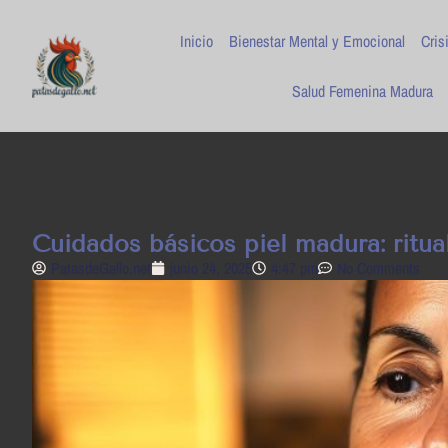
Inicio
Bienestar Mental y Emocional
Cris
Salud Femenina Madura
Cuidados básicos piel madura: ritua
PatasdeGallo .net
junio 24, 2025
4:47 pm
No Comments