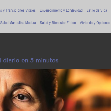
is y Transiciones Vitales
Envejecimiento y Longevidad
Estilo de Vida
Salud Masculina Madura
Salud y Bienestar Físico
Vivienda y Opciones
l diario en 5 minutos