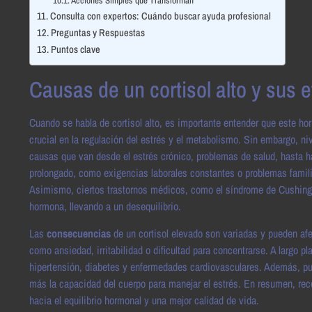
Acciones Simples que Transforman
Consulta con expertos: Cuándo buscar ayuda profesional
Preguntas y Respuestas
Puntos clave
Causas de un cortisol alto y sus 
Cuando se habla de cortisol alto, es importante entender que este ho
crucial en la regulación del estrés y el metabolismo. Sin embargo, n
causas que van desde el estrés crónico, problemas de salud, hasta h
prolongado, como exigencias laborales constantes o problemas famili
Asimismo, ciertos trastornos médicos, como el síndrome de Cushing 
hormona, llevando a un desequilibrio.
Las
consecuencias
de un cortisol elevado son variadas y pueden afe
como ansiedad, irritabilidad o dificultad para concentrarse. A largo p
hipertensión, diabetes y enfermedades cardiovasculares. Además, pu
más la capacidad del cuerpo para manejar el estrés. En resumen, rec
hacia el equilibrio hormonal y una mejor calidad de vida.