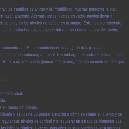
an los cambios de ánimo y la irritabilidad. Muchas personas relatan
na razón aparente. Además, estos niveles elevados pueden llevar a
ctuaciones en los niveles de azúcar en la sangre. Esto no solo repercute
 que el cortisol en exceso puede interrumpir el ciclo natural del sueño,
a concentrarse. En un mundo donde la carga de trabajo y las
de enfoque a la sobrecarga mental. Sin embargo, un cortisol elevado puede
s. Esto, a su vez, puede generar más estrés, creando un ciclo vicioso que
iente.
te abdominal.
ido.
e en tareas cotidianas.
ibrada y saludable. Al prestar atención a cómo se siente su cuerpo y su
gular sus niveles de cortisol y a recuperar un estado de bienestar que
os hábitos diarios; a veces, pequeños ajustes pueden llevar a grandes