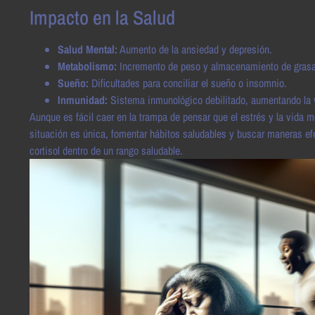
Impacto en la Salud
Salud Mental:
Aumento de la ansiedad y depresión.
Metabolismo:
Incremento de peso y almacenamiento de grasa
Sueño:
Dificultades para conciliar el sueño o insomnio.
Inmunidad:
Sistema inmunológico debilitado, aumentando la 
Aunque es fácil caer en la trampa de pensar que el estrés y la vida 
situación es única, fomentar hábitos saludables y buscar maneras ef
cortisol dentro de un rango saludable.