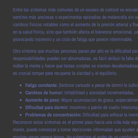
Entre los síntomas más comunes de un exceso de cortisol se encuentr
sentirse más ansiosas o experimentar episodios de melancolía sin u
cambios físicos notables como el aumento de la presión arterial y flu
en la salud física, sino que también afecta el bienestar emocional, ya
provocando insomnio y un ciclo de fatiga que parece interminable.
Otro síntoma que muchas personas pasan por alto es la dificultad par
responsabilidades pueden ser abrumadoras, es fácil atribuir la falta 
nublar la mente y hacer que tareas simples se sientan desalentadora
es crucial romper para recuperar la claridad y el equilibrio.
Fatiga constante:
Sentirse cansado a pesar de dormir lo sufic
Cambios de humor:
Irritabilidad y ansiedad incrementadas.
Aumento de peso:
Mayor acumulación de grasa, especialmen
Dificultad para dormir:
Insomnio o patrón de sueño interrump
Problemas de concentración:
Dificultad para enfocar la ment
Reconocer estos síntomas es el primer paso hacia una vida más equil
mente, puede comenzar a tomar decisiones informadas que ayuden a re
muchas veces parece lejano. No subestime el poder de un cambio en l