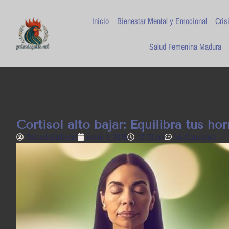
Inicio
Bienestar Mental y Emocional
Cris
Salud Femenina Madura
Cortisol alto bajar: Equilibra tus h
PatasdeGallo .net
enero 9, 2025
12:23 am
No Comments