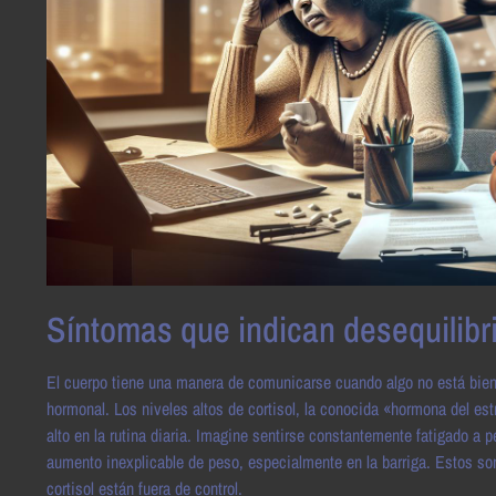
Síntomas que indican desequilibr
El cuerpo tiene una manera de comunicarse cuando algo no está bien,
hormonal. Los niveles altos de cortisol, la conocida «hormona del e
alto en la rutina diaria. Imagine sentirse constantemente fatigado 
aumento inexplicable de peso, especialmente en la barriga. Estos son
cortisol están fuera de control.