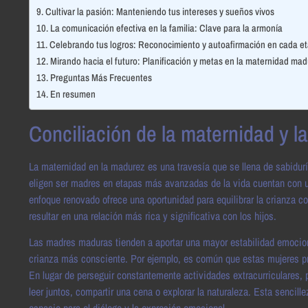
Cultivar la pasión: Manteniendo tus intereses y sueños vivos
La comunicación efectiva en la familia: Clave para la armonía
Celebrando tus logros: Reconocimiento y autoafirmación en cada e
Mirando hacia el futuro: Planificación y metas en la maternidad ma
Preguntas Más Frecuentes
En resumen
Conciliación de la maternidad y 
La maternidad en la madurez es una travesía que se llena de sabidur
eligen ser madres en etapas más avanzadas de la vida cuentan con una
enfoque renovado ofrece una oportunidad para equilibrar la crianza c
resultar en una relación más rica y significativa con los hijos.
Las madres maduras tienden a aportar una mayor estabilidad emociona
crianza más consciente. Por ejemplo, es común que estas mujeres pri
En lugar de perseguir constantemente actividades extracurriculares
leer juntos, compartir una cena o explorar la naturaleza. Esta sencill