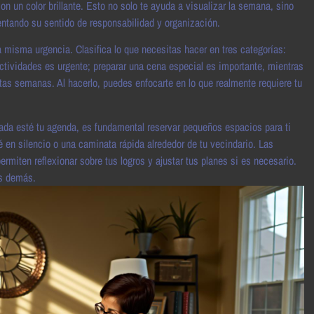
con un color brillante. Esto no solo te ayuda a visualizar la semana, sino
mentando su sentido de responsabilidad y organización.
la misma urgencia. Clasifica lo que necesitas hacer en tres categorías:
 actividades es urgente; preparar una cena especial es importante, mientras
rtas semanas. Al hacerlo, puedes enfocarte en lo que realmente requiere tu
tada esté tu agenda, es fundamental reservar pequeños espacios para ti
n silencio o una caminata rápida alrededor de tu vecindario. Las
ermiten reflexionar sobre tus logros y ajustar tus planes si es necesario.
os demás.