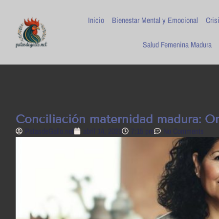
Inicio
Bienestar Mental y Emocional
Cris
Salud Femenina Madura
Conciliación maternidad madura: Or
PatasdeGallo .net
abril 14, 2025
7:15 pm
No Comments