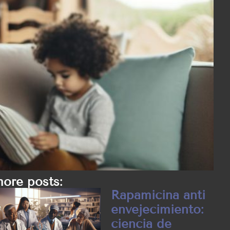
ore posts:
Rapamicina anti
envejecimiento:
ciencia de