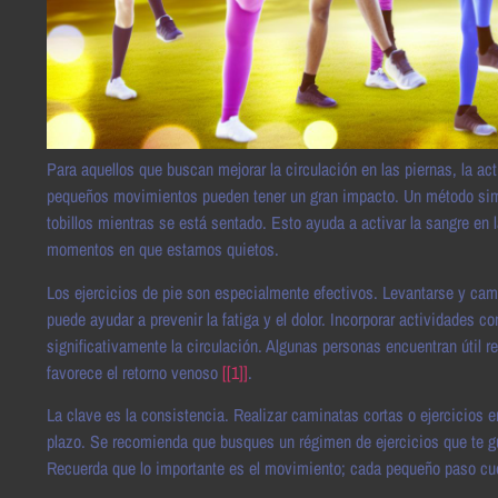
Para aquellos que buscan mejorar la circulación en las piernas, la ac
pequeños movimientos pueden tener un gran impacto. Un método simple
tobillos mientras se está sentado. Esto ayuda a activar la sangre en 
momentos en que estamos quietos.
Los ejercicios de pie son especialmente efectivos. Levantarse y cam
puede ayudar a prevenir la fatiga y el dolor. Incorporar actividades 
significativamente la circulación. Algunas personas encuentran útil re
favorece el retorno venoso
[[1]]
.
La clave es la consistencia. Realizar caminatas cortas o ejercicios 
plazo. Se recomienda que busques un régimen de ejercicios que te g
Recuerda que lo importante es el movimiento; cada pequeño paso cuen