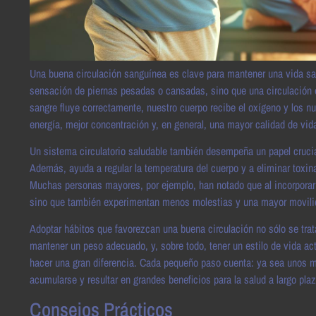
Una buena circulación sanguínea es clave para mantener una vida salud
sensación de piernas pesadas o cansadas, sino que una circulación ef
sangre fluye correctamente, nuestro cuerpo recibe el oxígeno y los 
energía, mejor concentración y, en general, una mayor calidad de vid
Un sistema circulatorio saludable también desempeña un papel crucia
Además, ayuda a regular la temperatura del cuerpo y a eliminar toxina
Muchas personas mayores, por ejemplo, han notado que al incorporar e
sino que también experimentan menos molestias y una mayor movili
Adoptar hábitos que favorezcan una buena circulación no sólo se trata
mantener un peso adecuado, y, sobre todo, tener un estilo de vida a
hacer una gran diferencia. Cada pequeño paso cuenta: ya sea unos m
acumularse y resultar en grandes beneficios para la salud a largo plaz
Consejos Prácticos