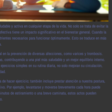
able y activa en cualquier etapa de la vida. No solo se trata de evitar la
ectiva tiene un impacto significativo en el bienestar general. Cuando la
nutrientes necesarios para funcionar óptimamente. Esto se traduce en más
a.
l en la prevención de diversas afecciones, como varices y trombosis.
s, contribuyendo a una piel más saludable y un mejor equilibrio interno.
jercicios simples en su rutina diaria, no solo mejoran su circulación,
dad.
 de hacer ejercicio; también incluye prestar atención a nuestra postura,
ctivo. Por ejemplo, levantarse y moverse brevemente cada hora puede
inutos de estiramiento o una breve caminata, estos actos pueden
o.