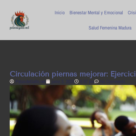
Inicio
Bienestar Mental y Emocional
Cris
Salud Femenina Madura
Circulación piernas mejorar: Ejercic
PatasdeGallo .net
junio 3, 2025
5:57 pm
No Comments