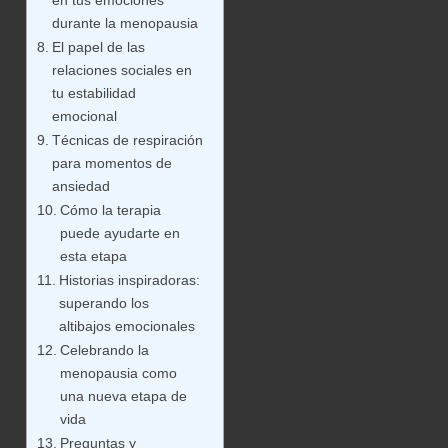
en tus emociones
durante la menopausia
El papel de las
relaciones sociales en
tu estabilidad
emocional
Técnicas de respiración
para momentos de
ansiedad
Cómo la terapia
puede ayudarte en
esta etapa
Historias inspiradoras:
superando los
altibajos emocionales
Celebrando la
menopausia como
una nueva etapa de
vida
Preguntas y