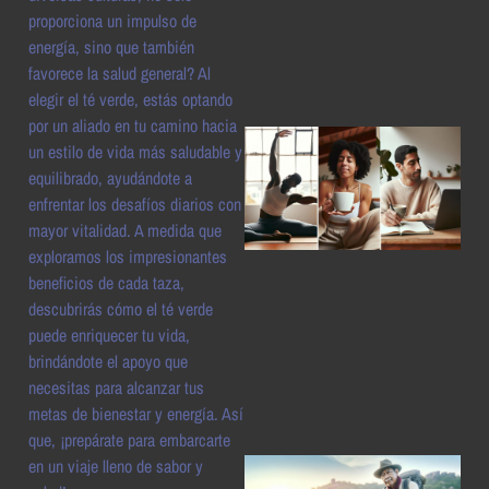
a
proporciona un impulso de
energía, sino que también
favorece la salud general? Al
elegir el té verde, estás optando
por un aliado en tu camino hacia
un estilo de vida más saludable y
equilibrado, ayudándote a
enfrentar los desafíos diarios con
mayor vitalidad. A medida que
exploramos los impresionantes
beneficios de cada taza,
descubrirás cómo el té verde
a
puede enriquecer tu vida,
brindándote el apoyo que
necesitas para alcanzar tus
metas de bienestar y energía. Así
que, ¡prepárate para embarcarte
en un viaje lleno de sabor y