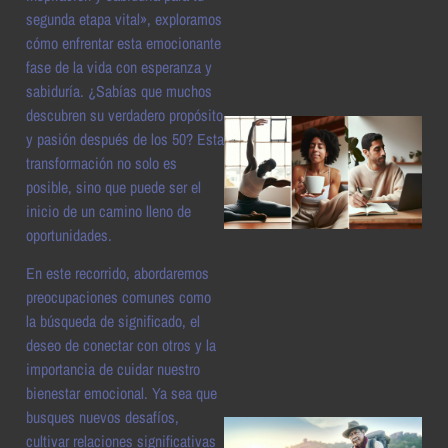
a
segunda etapa vital», exploramos
cómo enfrentar esta emocionante
fase de la vida con esperanza y
sabiduría. ¿Sabías que muchos
descubren su verdadero propósito
y pasión después de los 50? Esta
transformación no solo es
posible, sino que puede ser el
inicio de un camino lleno de
oportunidades.
En este recorrido, abordaremos
a
preocupaciones comunes como
la búsqueda de significado, el
deseo de conectar con otros y la
importancia de cuidar nuestro
bienestar emocional. Ya sea que
busques nuevos desafíos,
cultivar relaciones significativas