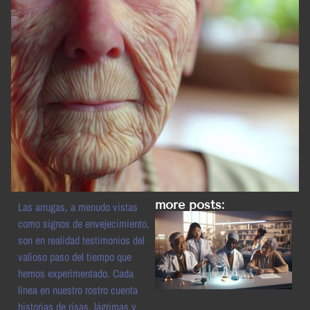
more posts:
Las arrugas, a menudo vistas
como signos de envejecimiento,
son en realidad testimonios del
valioso paso del tiempo que
hemos experimentado. Cada
línea en nuestro rostro cuenta
historias de risas, lágrimas y