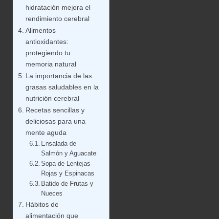
hidratación mejora el
rendimiento cerebral
Alimentos
antioxidantes:
protegiendo tu
memoria natural
La importancia de las
grasas saludables en la
nutrición cerebral
Recetas sencillas y
deliciosas para una
mente aguda
Ensalada de
Salmón y Aguacate
Sopa de Lentejas
Rojas y Espinacas
Batido de Frutas y
Nueces
Hábitos de
alimentación que