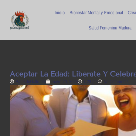
Inicio
Bienestar Mental y Emocional
Cris
Salud Femenina Madura
Aceptar La Edad: Libérate Y Celeb
PatasdeGallo .net
mayo 20, 2025
7:28 pm
No Comments