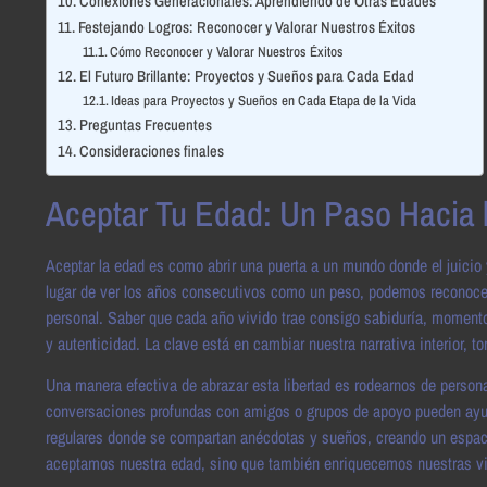
Conexiones Generacionales: Aprendiendo de Otras Edades
Festejando Logros: Reconocer y Valorar Nuestros Éxitos
Cómo Reconocer y Valorar Nuestros Éxitos
El Futuro Brillante: Proyectos y Sueños para Cada Edad
Ideas para Proyectos y Sueños en Cada Etapa de la Vida
Preguntas Frecuentes
Consideraciones finales
Aceptar Tu Edad: Un Paso Hacia l
Aceptar la edad es como abrir una puerta a un mundo donde el juicio 
lugar de ver los años consecutivos como un peso, podemos reconocer 
personal. Saber que cada año vivido trae consigo sabiduría, momento
y autenticidad. La clave está en cambiar nuestra narrativa interior, 
Una manera efectiva de abrazar esta libertad es rodearnos de person
conversaciones profundas con amigos o grupos de apoyo pueden ayuda
regulares donde se compartan anécdotas y sueños, creando un espacio
aceptamos nuestra edad, sino que también enriquecemos nuestras vi