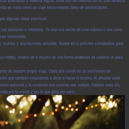
rdar anécdotas y celebrar logros. Este tipo de celebración no solo refuerza
vida es vista como un viaje emocionante, lleno de posibilidades.
era algunas ideas prácticas:
je tus pasiones o intereses. Ya sea una noche de cine clásico o una cena
 sea memorable.
s, miedos y aspiraciones actuales. Ábrela en tu próximo cumpleaños para
 un hobby, invertir en ti mismo es una forma poderosa de celebrar el paso
ento de nuestro propio viaje. Cada año vivido es un testimonio de
, sino que también inspiramos a otros a hacer lo mismo. Al afrontar cada
miento personal y la conexión con quienes nos rodean. Celebra cada día,
dar por lo vivido y por lo que está por venir.