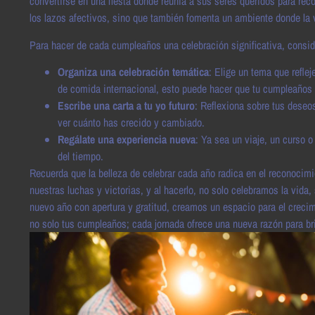
convertirse en una fiesta donde reunía a sus seres queridos para reco
los lazos afectivos, sino que también fomenta un ambiente donde la 
Para hacer de cada cumpleaños una celebración significativa, consid
Organiza una celebración temática
: Elige un tema que refle
de comida internacional, esto puede hacer que tu cumpleaños
Escribe una carta a tu yo futuro
: Reflexiona sobre tus deseo
ver cuánto has crecido y cambiado.
Regálate una experiencia nueva
: Ya sea un viaje, un curso o
del tiempo.
Recuerda que la belleza de celebrar cada año radica en el reconocimi
nuestras luchas y victorias, y al hacerlo, no solo celebramos la vida
nuevo año con apertura y gratitud, creamos un espacio para el creci
no solo tus cumpleaños; cada jornada ofrece una nueva razón para brin